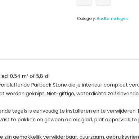
Category:
Badkamertegels
ed: 0,54 m² of 5,8 sf.
verbluffende Purbeck Stone die je interieur compleet ve
 worden geknipt. Niet-giftige, waterdichte zelfklevende 
nde tegels is eenvoudig te installeren en te verwijderen.
 vast te pakken en gewoon op elk glad, plat oppervlak te p
jn gemakkelijk verwijderbaar, duurzaam, gebruiksvriend