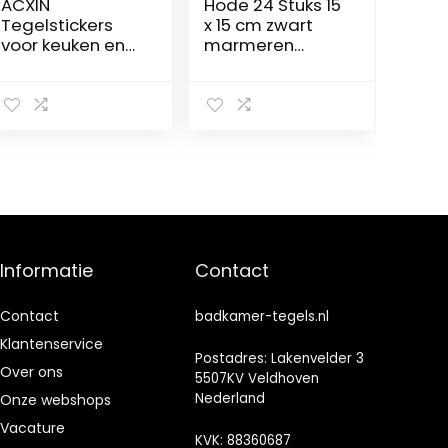
ACXIN
Hode 24 Stuks 15
Tegelstickers
x 15 cm zwart
voor keuken en
marmeren
badkamer, PVC
keuken
3D-plaktegels,
badkamer tegel
huisdecoratie,
stickers.
afpellen en
Zelfklevende
plakken, 30
behang
stuks, 30 x 30
muurtegels.
cm, grijs
Plakkende
plastic
achterkant,
opplak
muurtegels.
Informatie
Contact
Vinyl pel en plak
tegel stickers.
Contact
badkamer-tegels.nl
waterdichte
oliebestendige
Klantenservice
Postadres: Lakenvelder 3
DIY doe-het-
Over ons
5507KV Veldhoven
zelf
Nederland
Onze webshops
Vacature
KVK: 88360687