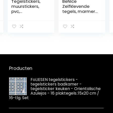
Tegelstickers,
BeNice
muurstickers,
Zelfklevende
pvc,
tegels, marmer,
decoratieve
stickers,
stickers voor
spatwand voor
keuken en
keuken en
badkamer,
badkamer,
baksteen, grijs,
afzonderlijke
15 x 30 cm (12
tegels, groot, 16
stuks)
stuks, beige grijs
Producten
FoLIESEN tegelstickers -
tegelstickers badkamer -
tegelsticker keuken - Orientalische
Azulejos - 16 plaktegels.:15x20 cm /
16-tlg. Set