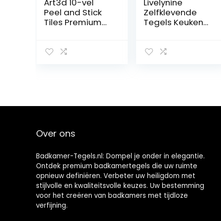
Art3d 10-vel
Livelynine
Peel and Stick
Zelfklevende
Tiles Premium
Tegels Keuken
Zelfklevende 3D
Beige 3D
Tegels Metro
Waterdichte
Backsplash Voor
Visschaal Tegel
Keuken,
Stickers
Badkamer Vinyl
Badkamer
Decoratieve
30x30CM
Waterdicht
Zelfklevende
Wandpaneel
Tegel Muur
Glazen Ontwerp,
Badkamer
30 x 30 cm, Wit
Tegels
Zelfklevend
Over ons
Beige Keuken
Backsplash, 4
Badkamer-Tegels.nl: Dompel je onder in elegantie.
Tegels
Ontdek premium badkamertegels die uw ruimte
opnieuw definiëren. Verbeter uw heiligdom met
stijlvolle en kwaliteitsvolle keuzes. Uw bestemming
voor het creëren van badkamers met tijdloze
verfijning.