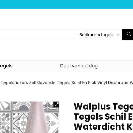
Badkamertegels
egels
Deal van de dag
 Tegelstickers Zelfklevende Tegels Schil En Plak Vinyl Decorat
Walplus Tege
Tegels Schil 
Waterdicht 