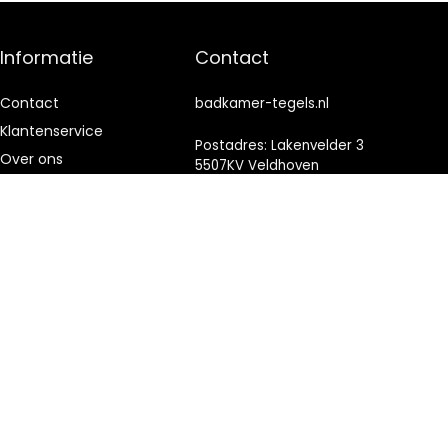
Informatie
Contact
Contact
badkamer-tegels.nl
Klantenservice
Postadres: Lakenvelder 3
Over ons
5507KV Veldhoven
Nederland
Onze webshops
Vacature
KVK: 88360687
Blogs
E-mail:
info@badkamer-
Privacybeleid
tegels.nl
Adverteren