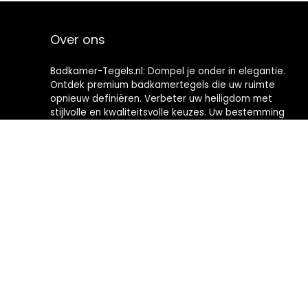
Over ons
Badkamer-Tegels.nl: Dompel je onder in elegantie.
Ontdek premium badkamertegels die uw ruimte
opnieuw definiëren. Verbeter uw heiligdom met
stijlvolle en kwaliteitsvolle keuzes. Uw bestemming
voor het creëren van badkamers met tijdloze
verfijning.