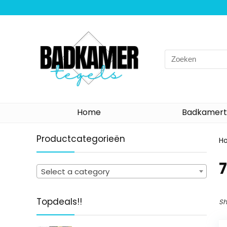
Search
for:
Home
Badkamert
Productcategorieën
H
‎
Select a category
Topdeals!!
Sh