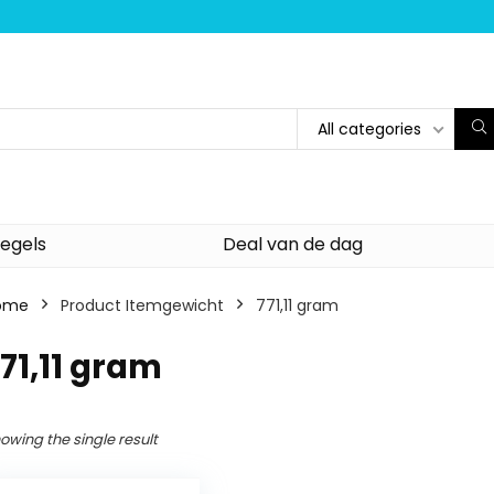
All categories
egels
Deal van de dag
ome
Product Itemgewicht
‎771,11 gram
771,11 gram
owing the single result