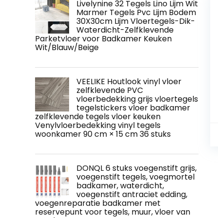
Livelynine 32 Tegels Lino Lijm Wit
Marmer Tegels Pvc Lijm Bodem
30X30cm Lijm Vloertegels-Dik-
Waterdicht-Zelfklevende
Parketvloer voor Badkamer Keuken
Wit/Blauw/Beige
VEELIKE Houtlook vinyl vloer
zelfklevende PVC
vloerbedekking grijs vloertegels
tegelstickers vloer badkamer
zelfklevende tegels vloer keuken
Venylvloerbedekking vinyl tegels
woonkamer 90 cm × 15 cm 36 stuks
DONQL 6 stuks voegenstift grijs,
voegenstift tegels, voegmortel
badkamer, waterdicht,
voegenstift antraciet edding,
voegenreparatie badkamer met
reservepunt voor tegels, muur, vloer van