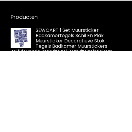
Producten
SEWOART 1 Set Muursticker
Badkamertegels Schil En Plak
Muursticker Decoratieve Stok
Tegels Badkamer Muurstickers
Zelfklevende Wandtegel Wandtegelstickers
Keramische Tegel Papier Val 3d
Cerames Verde, groene Mexicaanse
tegels, pakket van 30 tegels, 10,5 x
10,5 cm, Talavera badkamer en
keuken, Backsplash-tegels, Spaans,
Marokkaans, Azulejo-ontwerp