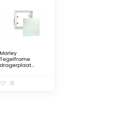
Marley
Tegelframe
dragerplaat
verzinkt
plaatstaal
magneten
156x206mm
revisie frame
tegelklep
badkamer tegel