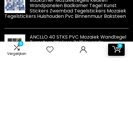
Badkamer Mozaïektegels Keuken
Wandpanelen Badkamer Tegel Kunst
Stickers Zwembad Tegelstickers Mozaïek
Tegelstickers Huishouden Pvc Binnenmuur Baksteen
ANCLLO 40 STKS PVC Mozaïek Wandtegel
Transfers Stickers Zelfklevende
0
0
Waterdichte Keuken Badkamer Tegel
Muursticker Vinyl Art Stickers
Vergelijken
Woondecoratie 10 x 10 cm (zwart)
Informatie
Contact
Klantenservice