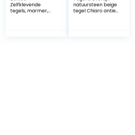
Zelfklevende
natuursteen beige
tegels, marmer,
tegel Chiaro antiek
stickers, spatwand
voor vloer, wand,
voor keuken en
badkamer, toilet,
badkamer,
douche, keuken,
afzonderlijke
tegelspiegel,
tegels, groot, 16
theekbekleding
stuks, beige grijs
badbekleding
mozaïekmat
mozaïekplaat