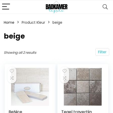
Home
Product Kleur
‎beige
‎beige
Filter
Showing all 2 results
BeNice
Tegel travertijn