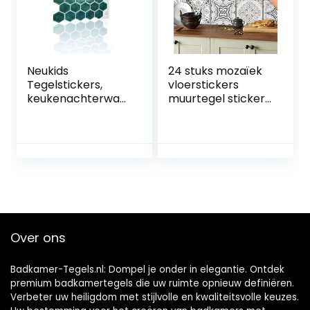
slaapkamer, 90
cm x 15 cm, 4 stuks
Neukids
24 stuks mozaïek
Tegelstickers,
vloerstickers
keukenachterwan
muurtegel stickers
d, plaktegels, 3D,
voor 15x15cm
zelfklevende
tegels
tegels, waterdicht,
tegelstickers voor
oliebestendig,
badkamer en
keuken, badkamer,
keuken decoratie
bijkeuken,
tegelfolie voor
campers,
badkamer en
decoratieve
keuken
tegels, 10 stuks,
Over ons
smaragdgroen
Badkamer-Tegels.nl: Dompel je onder in elegantie. Ontdek
premium badkamertegels die uw ruimte opnieuw definiëren.
Verbeter uw heiligdom met stijlvolle en kwaliteitsvolle keuzes.