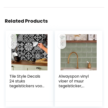
Related Products
Tile Style Decals
Alwayspon vinyl
24 stuks
vloer of muur
tegelstickers voor
tegelsticker,
badkamer en
antislip tegel
keuken (T1 –
stickers met
zwart),
plakkende
mozaïektegelstick
achterkant voor