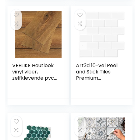
ers voor tegels
keuken, badkamer.
van 15 x 15 cm,
Zelfklevende pel-
decoratieve
en-plak PVC vloer
tegelfolie voor
sticker doe-het-
badkamer en
zelf, saliegroen, 30
keuken
x 15 cm x 12 stuks
set
VEELIKE Houtlook
Art3d 10-vel Peel
vinyl vloer,
and Stick Tiles
zelfklevende pvc-
Premium
vloerbedekking,
Zelfklevende 3D
bruin,
Tegels Metro
tegelstickers,
Backsplash Voor
vloer, badkamer,
Keuken, Badkamer
plaktegels,
Vinyl Decoratieve
woonkamer,
Waterdicht
keukentegels,
Wandpaneel
waterdicht, pvc-
Glazen Ontwerp,
tegels, garage,
30 x 30 cm, Wit