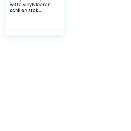
witte vinylvloeren
schil en stok
vloertegel voor
badkamer
waterdichte stok
op vloeren tegels
marmeren
laminaatvloeren
vellen kleverige
keuken vloeren
kelder linoleum
30x30cm