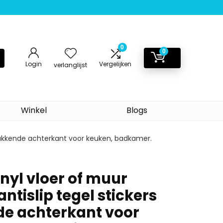
0
0
Login
Vergelijken
verlanglijst
Winkel
Blogs
 plakkende achterkant voor keuken, badkamer.
nyl vloer of muur
antislip tegel stickers
e achterkant voor