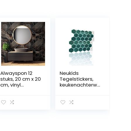
Alwayspon 12
Neukids
stuks, 20 cm x 20
Tegelstickers,
cm, vinyl
keukenachterwa
vloer/wandstick
nd, plaktegels,
er voor transfer,
3D, zelfklevende
slipvaste sticker
tegels,
voor keuken
waterdicht,
badkamer,
oliebestendig,
zelfklevend,
keuken,
zelfklevende
badkamer,