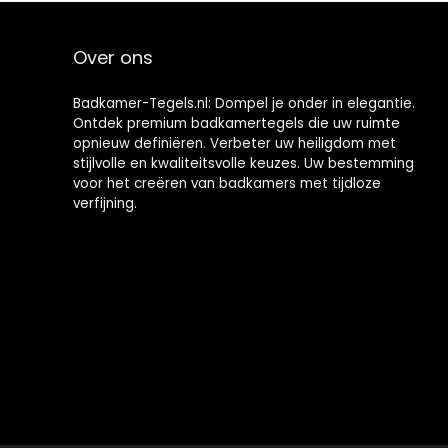
badkamer,
Tegel Muur
waterdicht, 3D-
Badkamer
wandtegels,
Tegels
Over ons
plakfolie,
Zelfklevend
tegellook, 30,5
Beige Keuken
cm x 30,5 cm,
Backsplash, 4
Badkamer-Tegels.nl: Dompel je onder in elegantie.
Tegels
Ontdek premium badkamertegels die uw ruimte
opnieuw definiëren. Verbeter uw heiligdom met
stijlvolle en kwaliteitsvolle keuzes. Uw bestemming
voor het creëren van badkamers met tijdloze
verfijning.