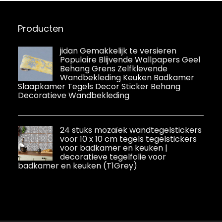
bad muur
renovatie sticker
keuken tegel
Producten
Crystal glas
mozaïek
muursticker
jidan Gemakkelijk te versieren
Populaire Blijvende Wallpapers Geel
blauw 20x20cm
Behang Grens Zelfklevende
(6
Wandbekleding Keuken Badkamer
Slaapkamer Tegels Decor Sticker Behang
Decoratieve Wandbekleding
24 stuks mozaïek wandtegelstickers
voor 10 x 10 cm tegels tegelstickers
voor badkamer en keuken |
decoratieve tegelfolie voor
badkamer en keuken (T1Grey)