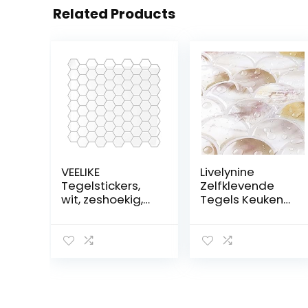
Related Products
VEELIKE
Livelynine
Tegelstickers,
Zelfklevende
wit, zeshoekig,
Tegels Keuken
plaktegels,
Beige 3D
badkamer,
Waterdichte
muur,
Visschaal Tegel
keukentegels,
Stickers
zelfklevende
Badkamer
tegels, keuken,
30x30CM
tegelfolie,
Zelfklevende