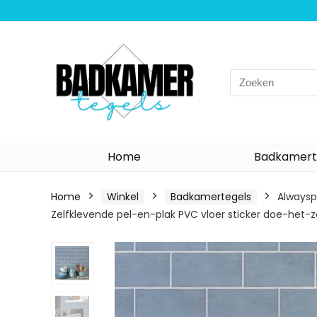
Search
for:
Home
Badkamert
Home
Winkel
Badkamertegels
Alwaysp
Zelfklevende pel-en-plak PVC vloer sticker doe-het-zel