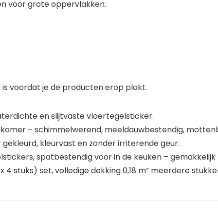
n voor grote oppervlakken.
is voordat je de producten erop plakt.
aterdichte en slijtvaste vloertegelsticker.
kamer – schimmelwerend, meeldauwbestendig, mottenbest
gekleurd, kleurvast en zonder irriterende geur.
tickers, spatbestendig voor in de keuken – gemakkelijk t
 in x 4 stuks) set, volledige dekking 0,18 m² meerdere stu