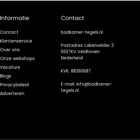
PVC-sticker voor
bijkeuken,
tegels, zwart en
campers,
goudkleurig
decoratieve
Informatie
Contact
marmereffect
tegels, 10 stuks,
smaragdgroen
Contact
badkamer-tegels.nl
Klantenservice
Postadres: Lakenvelder 3
Over ons
5507KV Veldhoven
Nederland
Onze webshops
Vacature
KVK: 88360687
Blogs
E-mail:
info@badkamer-
Privacybeleid
tegels.nl
Adverteren