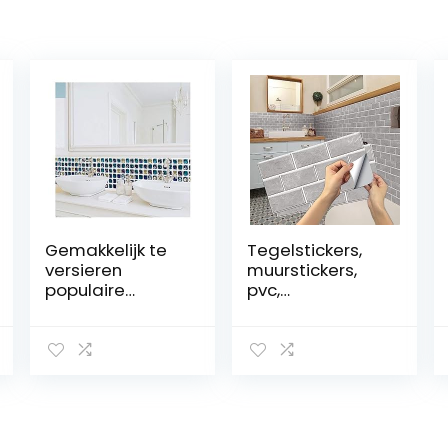
Gemakkelijk te
Tegelstickers,
versieren
muurstickers,
populaire
pvc,
blijvende
decoratieve
achtergronden
stickers voor
zelfklevende
keuken en
muursticker
badkamer,
waterdicht
baksteen, grijs,
behang
15 x 30 cm (12
badkamer toilet
stuks)