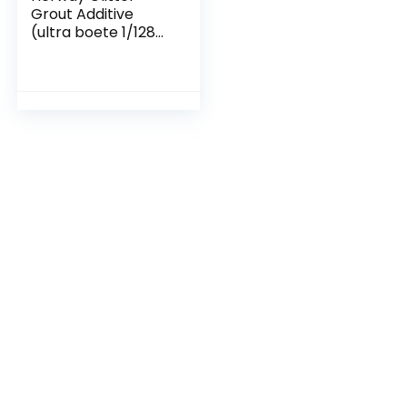
Grout Additive
(ultra boete 1/128
“.008” 0.2mm) voeg
tegel additive
tegels badkamer
natte kamer
keuken – wit – 100 g