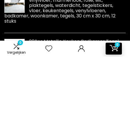
vinylvloer, marmerlook, folie, wit,
plaktegels, waterdicht, tegelstickers,
vloer, keukentegels, venylvloeren,
badkamer, woonkamer, tegels, 30 cm x 30 cm, 12
stuks
20Pcs Metallic Keuken Badkamer Tegel
0
0
Stickers, voor 6x6inch/15x15cm, Schil en
Stick Zelfklevende Stick op Tegel Transfer
Vergelijken
Backsplash, Zilver Gouden
Informatie
Contact
Klantenservice