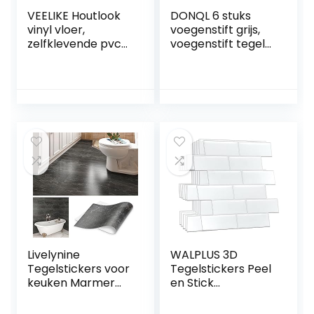
VEELIKE Houtlook
DONQL 6 stuks
vinyl vloer,
voegenstift grijs,
zelfklevende pvc-
voegenstift tegels,
vloerbedekking,
voegmortel
bruin,
badkamer,
tegelstickers,
waterdicht,
vloer, badkamer,
voegenstift
plaktegels,
antraciet edding,
woonkamer,
voegenreparatie
keukentegels,
badkamer met
waterdicht, pvc-
reservepunt voor
tegels, garage,
tegels, muur, vloer
slaapkamer, 90
van tegels,
cm x 15 cm, 4 stuks
Livelynine
WALPLUS 3D
Tegelstickers voor
Tegelstickers Peel
keuken Marmer
en Stick
Houtskool Grijs
Backsplash
Wasbare
Splashback Decals