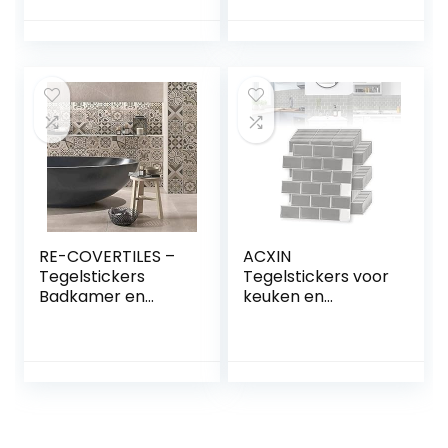
Vloertegels
Tegel Transfer
Zelfklevende Grijs
voor Keuken
Zwart Woonkamer
Badkamer
60 x 30 cm Sticky
Woonkamer Stok
Vloertegels Hal 12
op Tegel
Tegels Badkamer
Waterdicht Zuiver
Zelfklevende
Wit Mozaïek 20
Tegels
stks 15,4 x 30,5 cm
Splashbacks
RE-COVERTILES –
ACXIN
Tegelstickers
Tegelstickers voor
Badkamer en
keuken en
Keuken 24 Pcs
badkamer, PVC
10×10 cm –
3D-plaktegels,
PS00154
huisdecoratie,
Wanddecoratie
afpellen en
van PVC
plakken, 30 stuks,
Waterbestendig
30 x 30 cm, grijs
Tegels Mozaïek