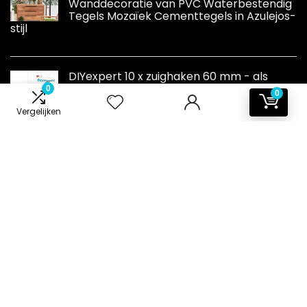
Wanddecoratie van PVC Waterbestendig
Tegels Mozaïek Cementtegels in Azulejos-
stijl
DIYexpert 10 x zuighaken 60 mm - als
wandhaak hanger met zuignap en
0
0
metalen haak - ideaal voor badkamer
Vergelijken
keuken - op glas spiegel tegels
Informatie
Contact
Klantenservice
Over ons