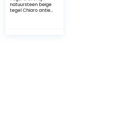
natuursteen beige
tegel Chiaro antiek
voor vloer, wand,
badkamer, toilet,
douche, keuken,
tegelspiegel,
theekbekleding
badbekleding
mozaïekmat
mozaïekplaat