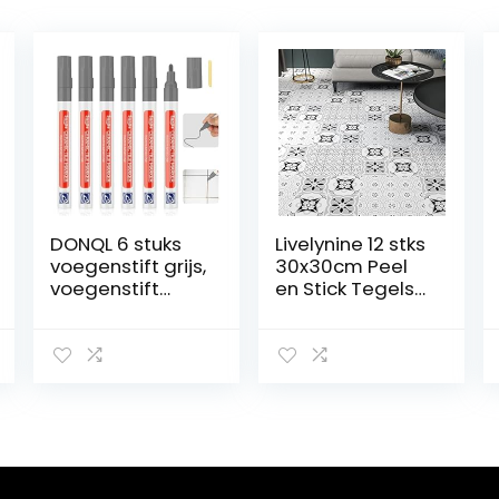
DONQL 6 stuks
Livelynine 12 stks
voegenstift grijs,
30x30cm Peel
voegenstift
en Stick Tegels
tegels,
voor Muren
voegmortel
Badkamer Muur
badkamer,
Tegel Bekleding
waterdicht,
Vinyl Vierkanten
voegenstift
Schil en Stok
antraciet
Behang Tegels
edding,
Keuken Vloer
voegenreparati
Tegels Schil en
e badkamer
Stok Waterdicht