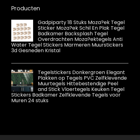
met reservepunt
Spaans
Producten
voor tegels,
Marokkaans
muur, vloer van
tegels,
Gadpiparty 18 Stuks Moza?ek Tegel
Sticker Moza?ek Schil En Plak Tegel
Badkamer Backsplash Tegel
Overdrachten Moza?ektegels Anti
Water Tegel Stickers Marmeren Muurstickers
3d Gesneden Kristal
Tegelstickers Donkergroen Elegant
Plakken op Tegels PVC Zelfklevende
Muurtegels Hittebestendige Peel
and Stick Vloertegels Keuken Tegel
Stickers Badkamer Zelfklevende Tegels voor
Muren 24 stuks