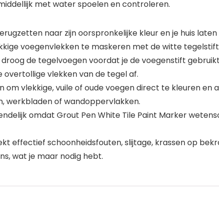
Onmiddellijk met water spoelen en controleren.
erugzetten naar zijn oorspronkelijke kleur en je huis late
kkige voegenvlekken te maskeren met de witte tegelstif
roog de tegelvoegen voordat je de voegenstift gebruikt.
 overtollige vlekken van de tegel af.
om vlekkige, vuile of oude voegen direct te kleuren en a
ren, werkbladen of wandoppervlakken.
iendelijk omdat Grout Pen White Tile Paint Marker wetensc
 effectief schoonheidsfouten, slijtage, krassen op bekra
ns, wat je maar nodig hebt.