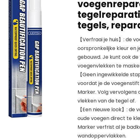
voegenreparat
tegelreparati
tegels, repar
【Verfraai je huis】: de vo
oorspronkelijke kleur en j
gebouwd. Je kunt ook de
voegenvlekken te masker
【Geen ingewikkelde stap
voordat je de voegenstift
Marker. Volg vervolgens d
vlekken van de tegel af.
【Een nieuwe look】: de vo
oude voegen direct te kle
Marker verfrist al je bad
wandoppervlakken.