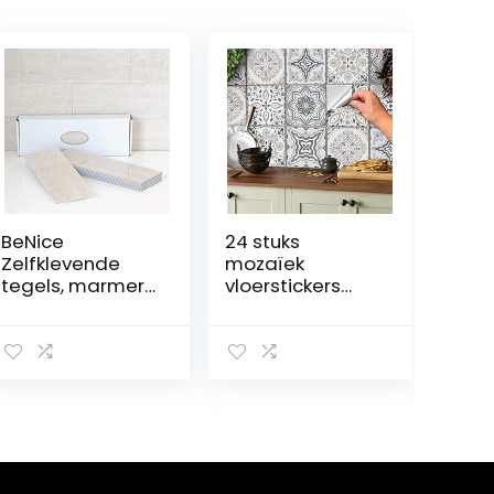
BeNice
24 stuks
Zelfklevende
mozaïek
tegels, marmer,
vloerstickers
stickers,
muurtegel
spatwand voor
stickers voor
keuken en
15x15cm tegels
badkamer,
tegelstickers
afzonderlijke
voor badkamer
tegels, groot, 16
en keuken
stuks, beige grijs
decoratie
tegelfolie voor
badkamer en