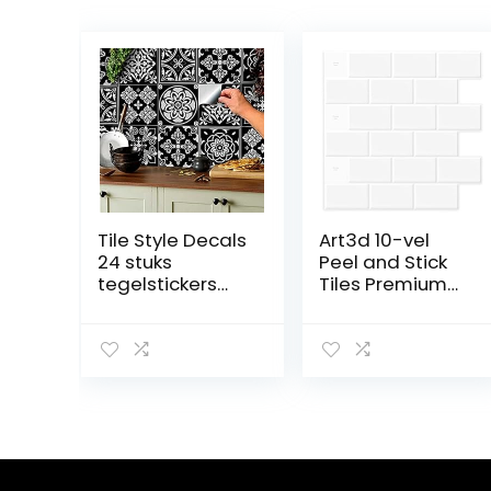
Tile Style Decals
Art3d 10-vel
24 stuks
Peel and Stick
tegelstickers
Tiles Premium
voor badkamer
Zelfklevende 3D
en keuken (T1 –
Tegels Metro
zwart),
Backsplash Voor
mozaïektegelsti
Keuken,
ckers voor
Badkamer Vinyl
tegels van 15 x 15
Decoratieve
cm, decoratieve
Waterdicht
tegelfolie voor
Wandpaneel
badkamer en
Glazen Ontwerp,