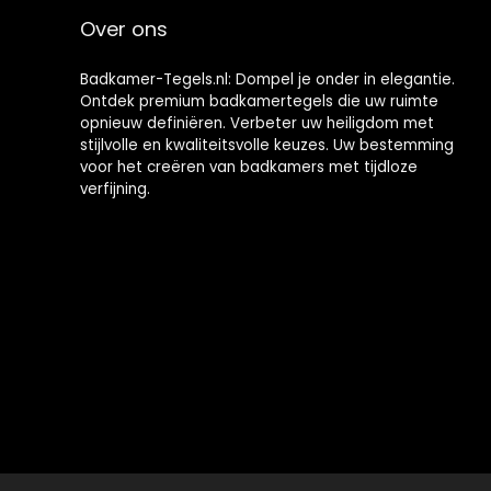
keuken
30 x 30 cm, Wit
Over ons
Badkamer-Tegels.nl: Dompel je onder in elegantie.
Ontdek premium badkamertegels die uw ruimte
opnieuw definiëren. Verbeter uw heiligdom met
stijlvolle en kwaliteitsvolle keuzes. Uw bestemming
voor het creëren van badkamers met tijdloze
verfijning.