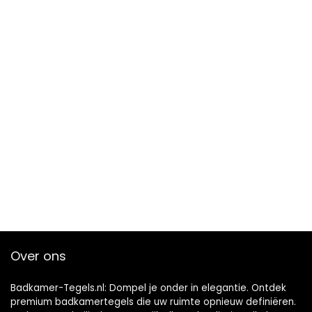
Over ons
Badkamer-Tegels.nl: Dompel je onder in elegantie. Ontdek
premium badkamertegels die uw ruimte opnieuw definiëren.