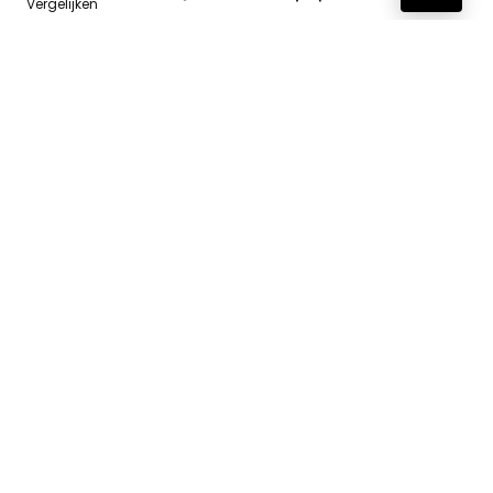
Vergelijken
Informatie
Contact
Klantenservice
Over ons
Onze webshops
Vacature
Blogs
Privacybeleid
Adverteren
Contact
badkamer-tegels.nl