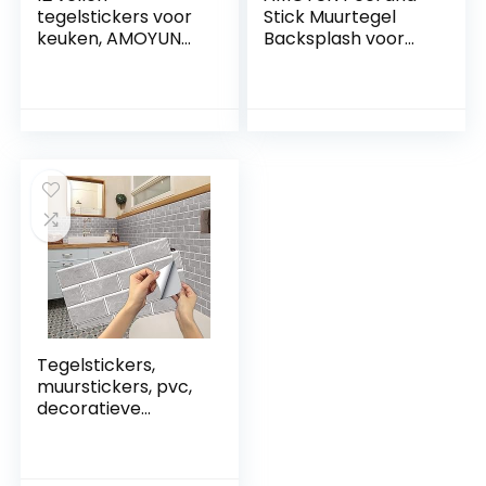
tegelstickers voor
Stick Muurtegel
keuken, AMOYUN
Backsplash voor
Peel and Stick
Badkamer Retro
Muurtegel
Zelfklevende
Backsplash voor
Waterdichte
Badkamer Retro
Metrotegels
Zelfklevende
Rustieke Houtlook
Waterdichte Metro
Plak op Tegels
Tegels Rustieke
Vloeren Tegels
Houtlook Stick op
Doe-het-zelf – 10 x
Tegels Vloeren
30 cm
Tegels DIY-
10x30cm
Tegelstickers,
muurstickers, pvc,
decoratieve
stickers voor
keuken en
badkamer,