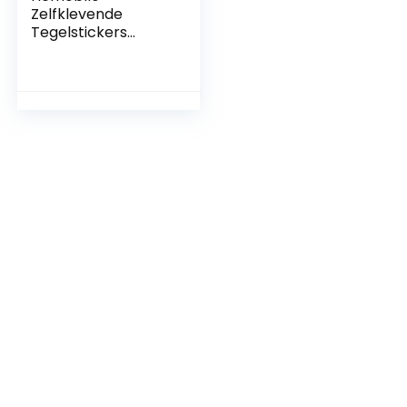
Zelfklevende
Tegelstickers
Badkamer Tegel
Muurschildering
Keuken Backsplash
Stickers Keuken
Oliebestendig
Behang
Stickerstickers
Muur Sticker Tegels
Sticker
Muurstickers
Vintage