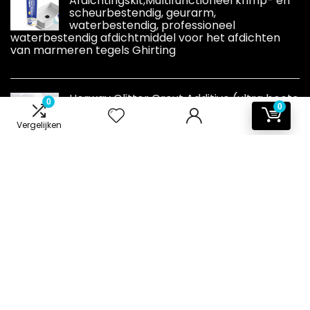
Afdichtingskit,Multifunctioneel krimp- en
scheurbestendig, geurarm,
waterbestendig, professioneel
waterbestendig afdichtmiddel voor het afdichten
van marmeren tegels Ghirting
Herway Glitter Grout Additive (ultra boete
0
0
1/128 ".008" 0.2mm) voeg tegel additive
tegels badkamer natte kamer keuken -
Vergelijken
wit - 100 g
Informatie
Contact
Klantenservice