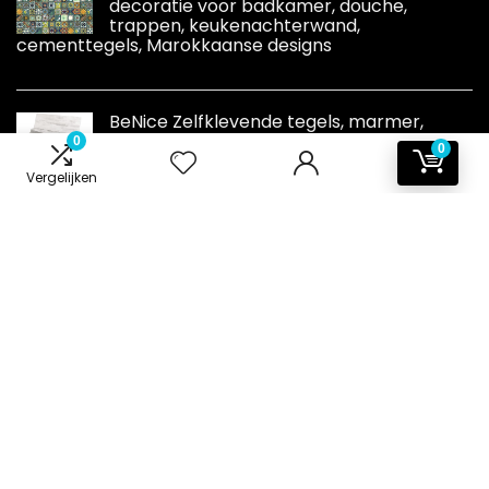
decoratie voor badkamer, douche,
trappen, keukenachterwand,
cementtegels, Marokkaanse designs
BeNice Zelfklevende tegels, marmer,
stickers, spatwand voor keuken en
0
0
badkamer, afzonderlijke tegels, groot, 16
Vergelijken
stuks, roestgrijs
Informatie
Contact
Klantenservice
Over ons