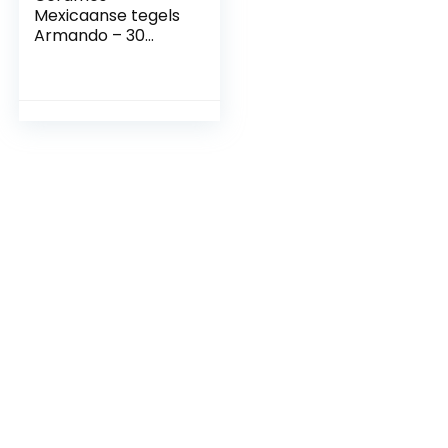
Mexicaanse tegels
Armando – 30
Mexicaanse tegels
10,5 x 10,5 cm
Talavera
badkamer- en
keukentegels
decoratie voor
badkamer, douche,
trappen,
keukenachterwand