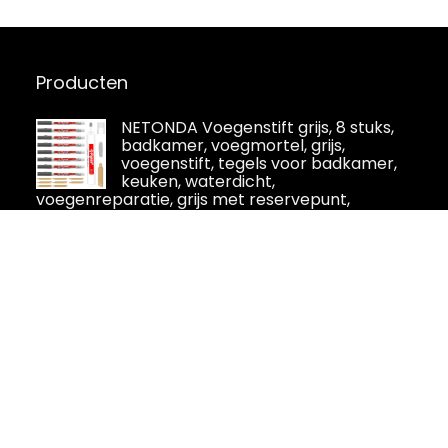
Producten
NETONDA Voegenstift grijs, 8 stuks,
badkamer, voegmortel, grijs,
voegenstift, tegels voor badkamer,
keuken, waterdicht,
voegenreparatie, grijs met reservepunt,
voegenkleur, reparatie van tegels,
Alwayspon vinyl vloer of muur
tegelsticker, antislip tegel stickers
met plakkende achterkant voor
keuken, badkamer. Zelfklevende
pel-en-plak PVC vloer sticker doe-het-zelf,
saliegroen, 30 x 15 cm x 12 stuks set