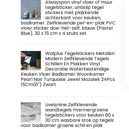
Alwayspon vinyl vloer of muur
tegelsticker, antislip tegel
stickers met plakkende
achterkant voor keuken,
badkamer. Zelfklevende pel-en-plak PVC
vloer sticker doe-het-zelf, blauw (Pastel
Blue), 30 x 15 cm x 4 stuks set
Walplus Tegelstickers Metalen
Modern Zelfklevende Tegels
Schillen En Plakken Vinyl
Decoratie Waterbestendige
Keuken Vloer Badkamer Woonkamer
Pearl Noir Turquoise Jewel Mozaïek 24Pcs
15Cm(6") Zwart
Livelynine Zelfklevende
wandtegels marmergroene
tegelstickers voor keuken 60 x
30 cm wasbare stok op tegels
voor badkamer groene schil en plak