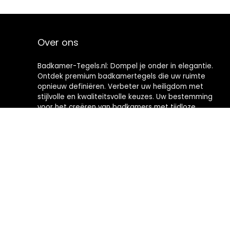
Over ons
Badkamer-Tegels.nl: Dompel je onder in elegantie.
Ontdek premium badkamertegels die uw ruimte
opnieuw definiëren. Verbeter uw heiligdom met
stijlvolle en kwaliteitsvolle keuzes. Uw bestemming
voor het creëren van badkamers met tijdloze
verfijning.