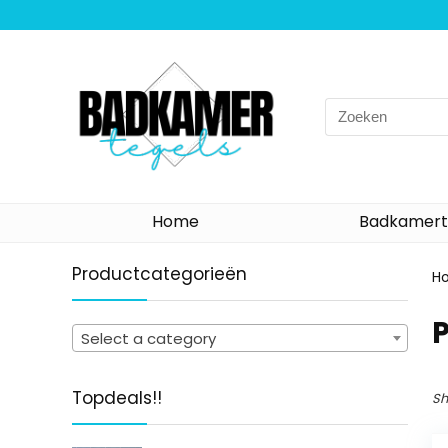
Search
for:
Home
Badkamert
Productcategorieën
H
Select a category
Topdeals!!
Sh