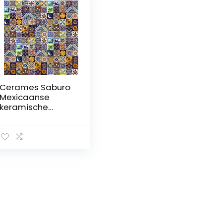
Cerames Saburo
Mexicaanse
keramische
tegels, 120
decoratieve
Mexicaanse
mozaïektegels
voor badkamer,
keuken, douche,
trappen,
keukenachterwan
d, keramische
mozaïektegels 5 x
5 cm