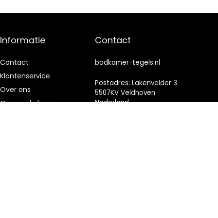
Informatie
Contact
Contact
badkamer-tegels.nl
Klantenservice
Postadres: Lakenvelder 3
Over ons
5507KV Veldhoven
Nederland
Onze webshops
Vacature
KVK: 88360687
Blogs
E-mail:
info@badkamer-
Privacybeleid
tegels.nl
Adverteren