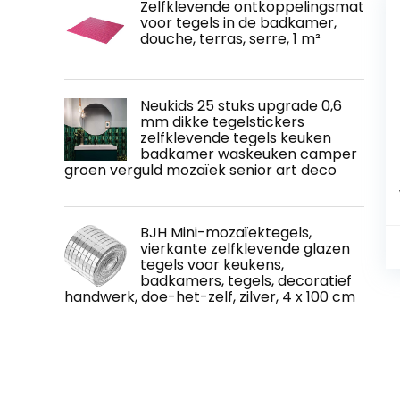
Zelfklevende ontkoppelingsmat
voor tegels in de badkamer,
douche, terras, serre, 1 m²
Neukids 25 stuks upgrade 0,6
mm dikke tegelstickers
zelfklevende tegels keuken
badkamer waskeuken camper
groen verguld mozaïek senior art deco
BJH Mini-mozaïektegels,
vierkante zelfklevende glazen
tegels voor keukens,
badkamers, tegels, decoratief
handwerk, doe-het-zelf, zilver, 4 x 100 cm