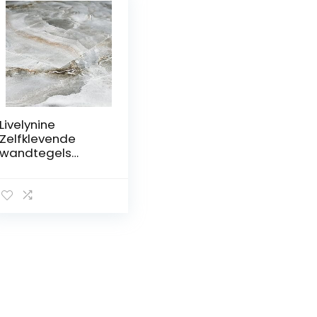
Livelynine
Zelfklevende
wandtegels
marmergroene
tegelstickers voor
keuken 60 x 30
cm wasbare stok
op tegels voor
badkamer
groene schil en
plak vloertegels
vinyl vloertegels
hal woonkamer 4
stuks