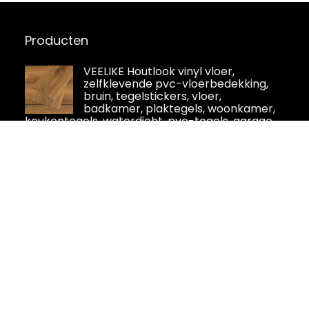
Producten
VEELIKE Houtlook vinyl vloer,
zelfklevende pvc-vloerbedekking,
bruin, tegelstickers, vloer,
badkamer, plaktegels, woonkamer,
keukentegels, waterdicht, pvc-tegels, garage,
slaapkamer, 90 cm x 15 cm, 4 stuks
LERANXIN 10 stuks tegelsticker,
keuken- en badkamersticker,
decoratieve stickers van
professioneel pvc-materiaal,
zelfklevende tegels kunnen worden gebruikt
voor hotels, badkamers en woonkamers