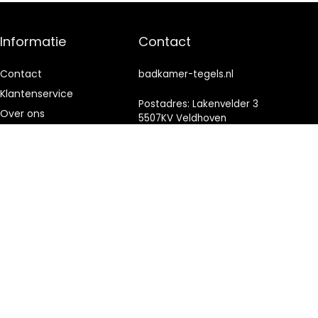
Informatie
Contact
Contact
badkamer-tegels.nl
Klantenservice
Postadres: Lakenvelder 3
Over ons
5507KV Veldhoven
Nederland
Onze webshops
Vacature
KVK: 88360687
Blogs
E-mail:
info@badkamer-
Privacybeleid
tegels.nl
Adverteren