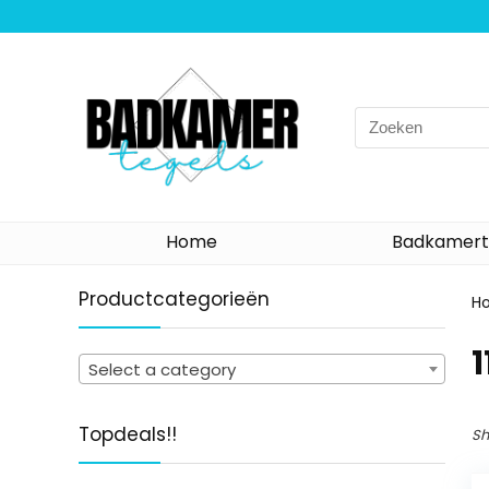
Search
for:
Home
Badkamert
Productcategorieën
H
‎
Select a category
Topdeals!!
Sh