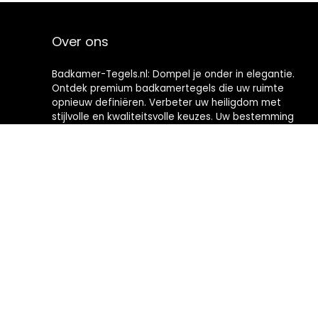
Over ons
Badkamer-Tegels.nl: Dompel je onder in elegantie.
Ontdek premium badkamertegels die uw ruimte
opnieuw definiëren. Verbeter uw heiligdom met
stijlvolle en kwaliteitsvolle keuzes. Uw bestemming
voor het creëren van badkamers met tijdloze
verfijning.