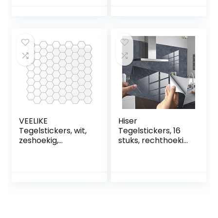
waterdicht,
badkamer,
voegenstift
afzonderlijke
antraciet edding,
tegels, groot, 16
voegenreparatie
stuks, roestgrijs
badkamer met
reservepunt voor
tegels, muur, vloer
van tegels,
VEELIKE
Hiser
Tegelstickers, wit,
Tegelstickers, 16
zeshoekig,
stuks, rechthoekig,
plaktegels,
marmerpatroon,
badkamer, muur,
waterdicht,
keukentegels,
oliebestendig,
zelfklevende
decoratieve
tegels, keuken,
zelfklevende
tegelfolie,
wandtegel voor in
badkamer,
de keuken,