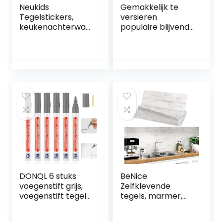
Neukids
Gemakkelijk te
Tegelstickers,
versieren
keukenachterwan
populaire blijvende
d, plaktegels, 3D,
achtergronden
zelfklevende
zelfklevende
tegels, waterdicht,
muursticker
oliebestendig,
waterdicht
keuken, badkamer,
behang badkamer
bijkeuken,
toilet bad muur
campers,
renovatie sticker
decoratieve
keuken tegel
tegels, 10 stuks,
Crystal glas
smaragdgroen
mozaïek
muursticker blauw
20x20cm (6
DONQL 6 stuks
BeNice
voegenstift grijs,
Zelfklevende
voegenstift tegels,
tegels, marmer,
voegmortel
stickers, spatwand
badkamer,
voor keuken en