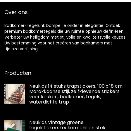
waterdicht, 3D-
badkamer,
wandtegels,
woonkamer,
Over ons
plakfolie,
antraciet, 30 x 15
tegellook, 30,5 cm
cm
x 30,5 cm,
Badkamer-Tegels.nl: Dompel je onder in elegantie. Ontdek
premium badkamertegels die uw ruimte opnieuw definiëren.
Verbeter uw heiligdom met stijlvolle en kwaliteitsvolle keuzes.
Uw bestemming voor het creëren van badkamers met
tijdloze verfijning.
Producten
Neukids 14 stuks trapstickers, 100 x 18 cm,
Marokkaanse stijl, zelfklevende stickers
voor keuken, badkamer, tegels,
waterdichte trap
Neukids Vintage groene
tegelstickerskeuken schil en stok