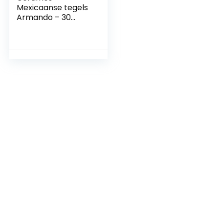
Mexicaanse tegels
Armando – 30
Mexicaanse tegels
10,5 x 10,5 cm
Talavera
badkamer- en
keukentegels
decoratie voor
badkamer, douche,
trappen,
keukenachterwand