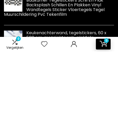
Badkamer Tegelstickers Schil En Plak
Backsplash Schillen En Plakken Vinyl
Wandtegels Sticker Vloertegels Tegel
Muurschildering Pvc Tekenfilm
Keukenachterwand, tegelstickers, 60 x
500 cm, mozaïektegels, plakfolie,
0
0
tegelfolie, zelfklevende tegels voor
keuken, badkamer, pvc, meubels,
Vergelijken
tegelfolie, decoratiefolie, type B
Informatie
Contact
Klantenservice