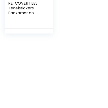
RE-COVERTILES –
Tegelstickers
Badkamer en
Keuken 24 Pcs
10×10 cm –
PS00078
Wanddecoratie
van PVC
Waterbestendig
Tegels Mozaïek
Cementtegels in
Azulejos-stijl