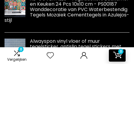
en Keuken 24 Pcs 10x10 cm - PS00187
Wanddecoratie van PVC Waterbestendig
Tegels Mozaïek Cementtegels in Azulejos-
stijl
Alwayspon vinyl vloer of muur
tegelsticker, antislip tegel stickers met
0
plakkende achterkant voor keuken,
0
badkamer. Zelfklevende pel-en-plak PVC
Vergelijken
vloer sticker doe-het-zelf, blauw (Pastel Blue), 30 x
15 cm x 4 stuks set
Informatie
Contact