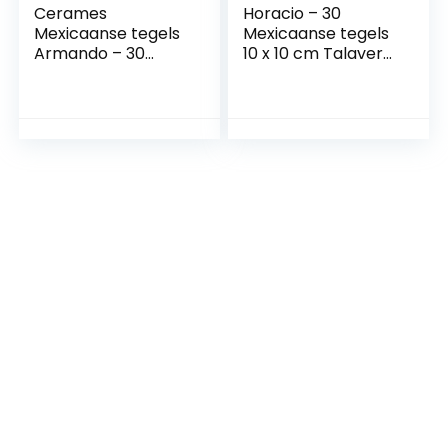
Cerames
Horacio – 30
Mexicaanse tegels
Mexicaanse tegels
Armando – 30
10 x 10 cm Talavera
Mexicaanse tegels
badkamer- en
10,5 x 10,5 cm
keukentegels
Talavera
decoratie voor
badkamer- en
badkamer, douche,
keukentegels
trap,
decoratie voor
keukenachterwand
badkamer, douche,
, cementtegels,
trappen,
Marokkaanse
keukenachterwand
ontwerpen