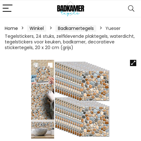
Home
Winkel
Badkamertegels
Yueser
Tegelstickers, 24 stuks, zelfklevende plaktegels, waterdicht,
tegelstickers voor keuken, badkamer, decoratieve
stickertegels, 20 x 20 cm (grijs)