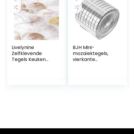
Zelfklevende
waterdicht, pvc-
Badkamer
tegels, garage,
30.5×30.5CM
slaapkamer, 90
Tegelsticker 4
cm x 15 cm, 4 stuks
Stuks
Livelynine
BJH Mini-
Zelfklevende
mozaïektegels,
Tegels Keuken
vierkante
Beige 3D
zelfklevende
Waterdichte
glazen tegels voor
Visschaal Tegel
keukens,
Stickers Badkamer
badkamers, tegels,
30x30CM
decoratief
Zelfklevende Tegel
handwerk, doe-
Muur Badkamer
het-zelf, zilver, 4 x
Tegels Zelfklevend
100 cm
Beige Keuken
Backsplash, 4
Tegels