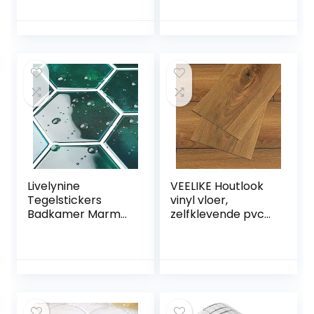
Wasbare
Splashback Decals
Vloertegels
Tegel Transfer
Zelfklevende Grijs
voor Keuken
Zwart Woonkamer
Badkamer
60 x 30 cm Sticky
Woonkamer Stok
Vloertegels Hal 12
op Tegel
Tegels Badkamer
Waterdicht Zuiver
Zelfklevende
Wit Mozaïek 20
Tegels
stks 15,4 x 30,5 cm
Splashbacks
Livelynine
VEELIKE Houtlook
Tegelstickers
vinyl vloer,
Badkamer Marmer
zelfklevende pvc-
Zelfklevende Tegel
vloerbedekking,
Keuken Groen
bruin,
Waterdichte
tegelstickers,
Zelfklevende Tegel
vloer, badkamer,
Keukenmuur
plaktegels,
Galaxy Zeshoekige
woonkamer,
Muurtegel
keukentegels,