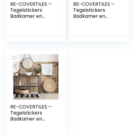
RE-COVERTILES –
RE-COVERTILES –
Tegelstickers
Tegelstickers
Badkamer en
Badkamer en
Keuken 10 Pcs
Keuken 10 Pcs
20×20 cm –
20×20 cm –
PS00086
PS00096
Wanddecoratie
Wanddecoratie
van PVC
van PVC
Waterbestendig
Waterbestendig
Tegels Mozaïek
Tegels Mozaïek
Cementtegels in
Cementtegels in
Azulejos-stijl
Azulejos-stijl
RE-COVERTILES –
Tegelstickers
Badkamer en
Keuken 10 Pcs
20×20 cm –