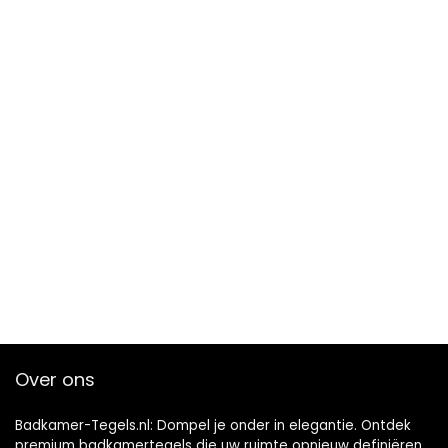
Over ons
Badkamer-Tegels.nl: Dompel je onder in elegantie. Ontdek
premium badkamertegels die uw ruimte opnieuw definiëren.