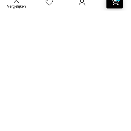
Vergelijken
Informatie
Contact
Klantenservice
Over ons
Onze webshops
Vacature
Blogs
Privacybeleid
Adverteren
Contact