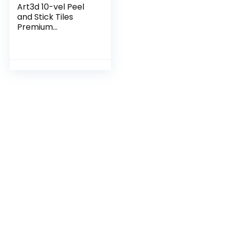
Art3d 10-vel Peel
and Stick Tiles
Premium
Zelfklevende 3D
Tegels Metro
Backsplash Voor
Keuken, Badkamer
Vinyl Decoratieve
Waterdicht
Wandpaneel
Glazen Ontwerp,
30 x 30 cm, Wit