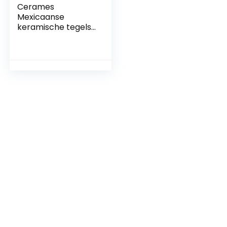
Cerames
Mexicaanse
keramische tegels
Salazar – 120
decoratieve
Mexicaanse
mozaïektegels
voor badkamer,
keuken, douche,
trappen,
keukenachterwand
| keramische
mozaïektegels 5×5
cm