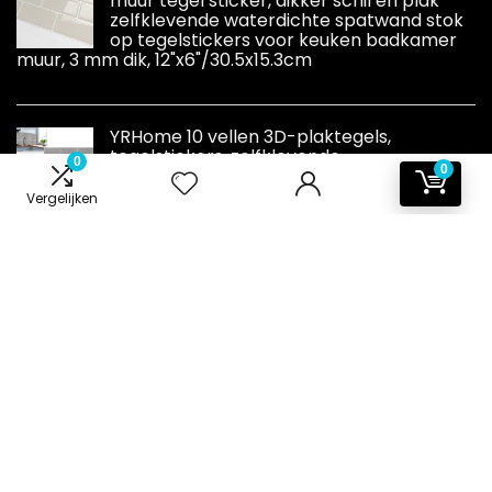
muur tegel sticker, dikker schil en plak
zelfklevende waterdichte spatwand stok
op tegelstickers voor keuken badkamer
muur, 3 mm dik, 12"x6"/30.5x15.3cm
YRHome 10 vellen 3D-plaktegels,
tegelstickers, zelfklevende
0
0
keukentegelstickers, grijs, backsplash-
tegels, 30 x 30 cm, waterdicht, metro
Vergelijken
tegelfolie, tegeldecoratie, badkamer
Informatie
Contact
Klantenservice