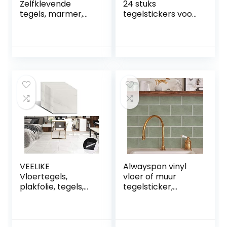
Zelfklevende
24 stuks
tegels, marmer,
tegelstickers voor
stickers, spatwand
badkamer en
voor keuken en
keuken (T1 –
badkamer,
zwart),
afzonderlijke
mozaïektegelstick
tegels, groot, 16
ers voor tegels
stuks, beige grijs
van 15 x 15 cm,
decoratieve
tegelfolie voor
badkamer en
keuken
VEELIKE
Alwayspon vinyl
Vloertegels,
vloer of muur
plakfolie, tegels,
tegelsticker,
badkamer,
antislip tegel
marmer,
stickers met
zelfklevend,
plakkende