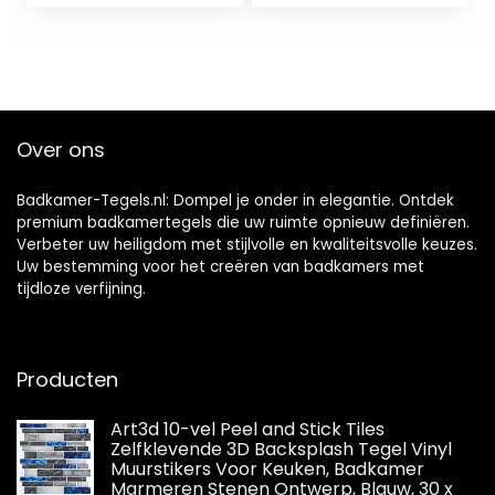
keuken, niet recht,
achterkant voor
wit, wandtegels,
keuken, badkamer.
tegelstickers, rand,
Zelfklevende pel-
tegels, sticker,
en-plak PVC vloer
pvc-tegels,
sticker doe-het-
zelfklevend, voor
zelf, saliegroen, 30
vloer, 30 cm x 30
x 15 cm x 12 stuks
Over ons
cm, 12
set
Badkamer-Tegels.nl: Dompel je onder in elegantie. Ontdek
premium badkamertegels die uw ruimte opnieuw definiëren.
Verbeter uw heiligdom met stijlvolle en kwaliteitsvolle keuzes.
Uw bestemming voor het creëren van badkamers met
tijdloze verfijning.
Producten
Art3d 10-vel Peel and Stick Tiles
Zelfklevende 3D Backsplash Tegel Vinyl
Muurstikers Voor Keuken, Badkamer
Marmeren Stenen Ontwerp, Blauw, 30 x