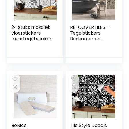
24 stuks mozaïek
RE-COVERTILES –
vloerstickers
Tegelstickers
muurtegel stickers
Badkamer en
voor 15x15cm
Keuken 24 Pcs
tegels
10×10 cm –
tegelstickers voor
PS00154
badkamer en
Wanddecoratie
keuken decoratie
van PVC
tegelfolie voor
Waterbestendig
badkamer en
Tegels Mozaïek
keuken
Cementtegels in
Azulejos-stijl
BeNice
Tile Style Decals