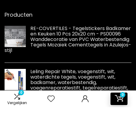
Producten
RE-COVERTILES - Tegelstickers Badkamer
en Keuken 10 Pcs 20x20 cm - PS00096
Wanddecoratie van PVC Waterbestendig
Tegels Mozaïek Cementtegels in Azulejos-
stijl
Leling Repair White, voegenstift, wit,
waterdichte tegels, voegenstift, wit,
badkamer, waterbestendig,
voegenreparatiestift, tegelreparatiestift,
wit, keramische tegels, reparatiepasta,
0
0
Vergelijken