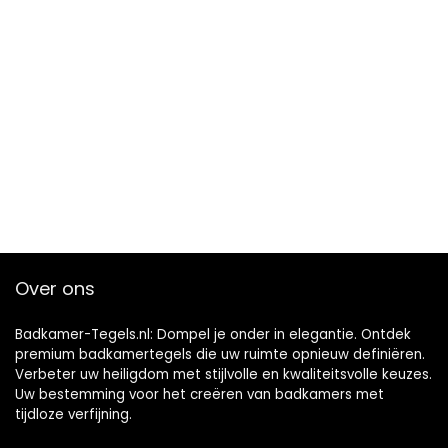
Over ons
Badkamer-Tegels.nl: Dompel je onder in elegantie. Ontdek
premium badkamertegels die uw ruimte opnieuw definiëren.
Verbeter uw heiligdom met stijlvolle en kwaliteitsvolle keuzes.
Uw bestemming voor het creëren van badkamers met
tijdloze verfijning.