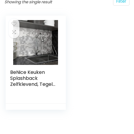
Filter
Showing the single result
BeNice Keuken
Splashback
Zelfklevend, Tegels
voor Badkamer
Muren Metalen
Mozaïek (5 tegels,
Kasseien)