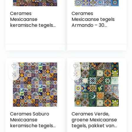
Cerames
Cerames
Mexicaanse
Mexicaanse tegels
keramische tegels
Armando – 30
Salazar – 120
Mexicaanse tegels
decoratieve
10,5 x 10,5 cm
Mexicaanse
Talavera
mozaïektegels
badkamer- en
voor badkamer,
keukentegels
keuken, douche,
decoratie voor
trappen,
badkamer, douche,
keukenachterwand
trappen,
| keramische
keukenachterwand
mozaïektegels 5×5
cm
Cerames Saburo
Cerames Verde,
Mexicaanse
groene Mexicaanse
keramische tegels,
tegels, pakket van
120 decoratieve
30 tegels, 10,5 x 10,5