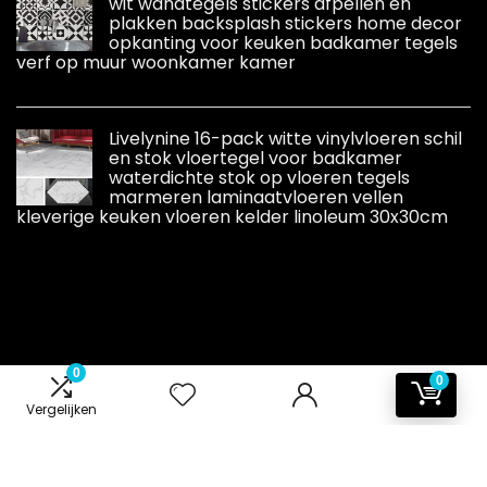
wit wandtegels stickers afpellen en
plakken backsplash stickers home decor
opkanting voor keuken badkamer tegels
verf op muur woonkamer kamer
Livelynine 16-pack witte vinylvloeren schil
en stok vloertegel voor badkamer
waterdichte stok op vloeren tegels
marmeren laminaatvloeren vellen
kleverige keuken vloeren kelder linoleum 30x30cm
0
0
Informatie
Vergelijken
Contact
Klantenservice