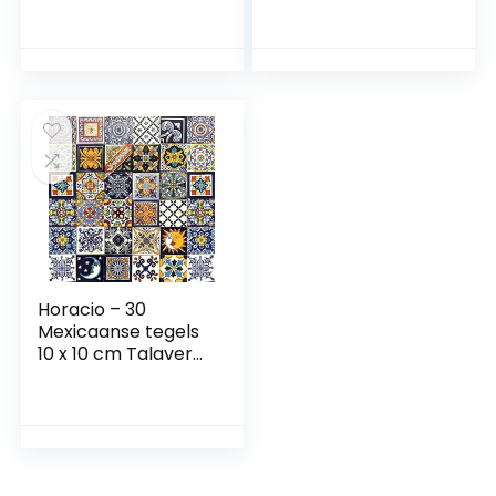
Mexicaanse
cm, Talavera
mozaïektegels
badkamer en
voor badkamer,
keuken,
keuken, douche,
Backsplash-tegels,
trappen,
Spaans,
keukenachterwand
Marokkaans,
, keramische
Azulejo-ontwerp
mozaïektegels 5 x
5 cm
Horacio – 30
Mexicaanse tegels
10 x 10 cm Talavera
badkamer- en
keukentegels
decoratie voor
badkamer, douche,
trap,
keukenachterwand