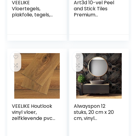
VEELIKE
Art3d 10-vel Peel
Vloertegels,
and Stick Tiles
plakfolie, tegels,
Premium
badkamer,
Zelfklevende 3D
marmer,
Tegels Metro
zelfklevend,
Backsplash Voor
keuken, niet recht,
Keuken, Badkamer
wit, wandtegels,
Vinyl Decoratieve
tegelstickers, rand,
Waterdicht
tegels, sticker,
Wandpaneel
pvc-tegels,
Glazen Ontwerp,
zelfklevend, voor
30 x 30 cm, Wit
vloer, 30 cm x 30
cm, 12
VEELIKE Houtlook
Alwayspon 12
vinyl vloer,
stuks, 20 cm x 20
zelfklevende pvc-
cm, vinyl
vloerbedekking,
vloer/wandsticker
bruin,
voor transfer,