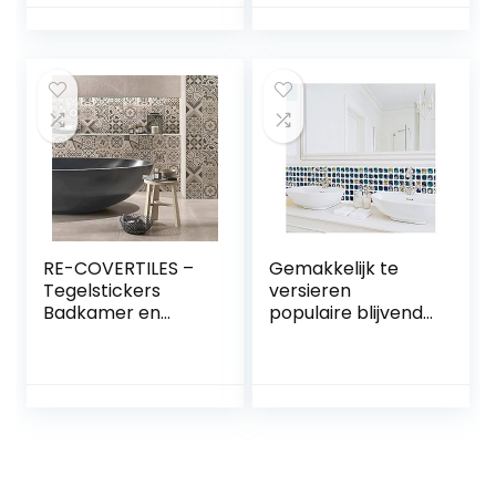
tegelstickers,
slipvaste sticker
vloer, badkamer,
voor keuken
plaktegels,
badkamer,
woonkamer,
zelfklevend,
keukentegels,
zelfklevende PVC-
waterdicht, pvc-
sticker voor tegels,
tegels, garage,
zwart en
slaapkamer, 90
goudkleurig
cm x 15 cm, 4 stuks
marmereffect
RE-COVERTILES –
Gemakkelijk te
Tegelstickers
versieren
Badkamer en
populaire blijvende
Keuken 24 Pcs
achtergronden
10×10 cm –
zelfklevende
PS00154
muursticker
Wanddecoratie
waterdicht
van PVC
behang badkamer
Waterbestendig
toilet bad muur
Tegels Mozaïek
renovatie sticker
Cementtegels in
keuken tegel