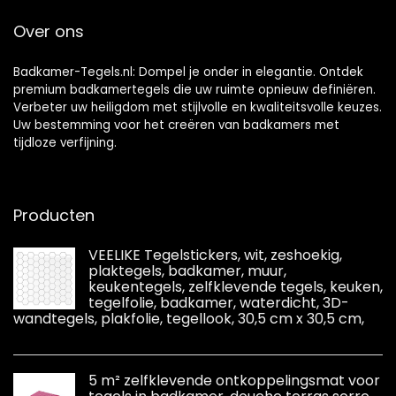
Azulejos-stijl
Crystal glas
Over ons
mozaïek
muursticker blauw
20x20cm (6
Badkamer-Tegels.nl: Dompel je onder in elegantie. Ontdek
premium badkamertegels die uw ruimte opnieuw definiëren.
Verbeter uw heiligdom met stijlvolle en kwaliteitsvolle keuzes.
Uw bestemming voor het creëren van badkamers met
tijdloze verfijning.
Producten
VEELIKE Tegelstickers, wit, zeshoekig,
plaktegels, badkamer, muur,
keukentegels, zelfklevende tegels, keuken,
tegelfolie, badkamer, waterdicht, 3D-
wandtegels, plakfolie, tegellook, 30,5 cm x 30,5 cm,
5 m² zelfklevende ontkoppelingsmat voor