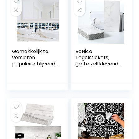
keukentegels,
op Tegel
waterdicht, pvc-
Waterdicht Zuiver
tegels, garage,
Wit Mozaïek 20
slaapkamer, 90
stks 15,4 x 30,5 cm
cm x 15 cm, 4 stuks
Gemakkelijk te
BeNice
versieren
Tegelstickers,
populaire blijvende
grote zelfklevende
achtergronden
stickers voor
zelfklevende
badkamer,
muursticker
waterdicht,
waterdicht
klevende
behang badkamer
badkamertegels,
toilet bad muur
marmeren tegels,
renovatie sticker
voor
keuken tegel
badkamermuren,
Crystal glas
keuken,
mozaïek
metrotegels (23
muursticker blauw
stuks, wit
20x20cm (6
(Carrara))