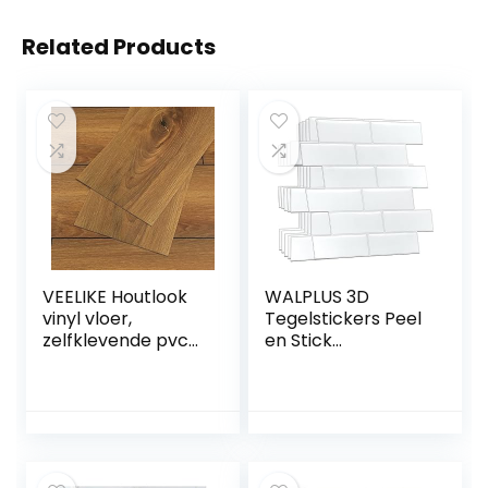
Related Products
VEELIKE Houtlook
WALPLUS 3D
vinyl vloer,
Tegelstickers Peel
zelfklevende pvc-
en Stick
vloerbedekking,
Backsplash
bruin,
Splashback Decals
tegelstickers,
Tegel Transfer
vloer, badkamer,
voor Keuken
plaktegels,
Badkamer
woonkamer,
Woonkamer Stok