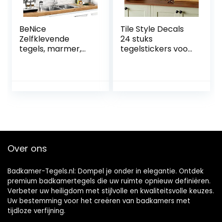
BeNice
Tile Style Decals
Zelfklevende
24 stuks
tegels, marmer,
tegelstickers voor
stickers, spatwand
badkamer en
voor keuken en
keuken (T1 –
badkamer,
zwart),
afzonderlijke
mozaïektegelstick
tegels, groot, 16
ers voor tegels
stuks, roestgrijs
van 15 x 15 cm,
decoratieve
tegelfolie voor
badkamer en
Over ons
keuken
Badkamer-Tegels.nl: Dompel je onder in elegantie. Ontdek
premium badkamertegels die uw ruimte opnieuw definiëren.
Verbeter uw heiligdom met stijlvolle en kwaliteitsvolle keuzes.
Uw bestemming voor het creëren van badkamers met
tijdloze verfijning.