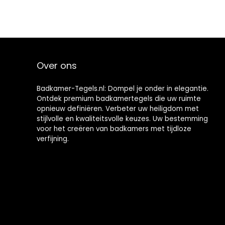
Stok Waterdicht
Spaans
Marokkaans
Over ons
Badkamer-Tegels.nl: Dompel je onder in elegantie.
Ontdek premium badkamertegels die uw ruimte
opnieuw definiëren. Verbeter uw heiligdom met
stijlvolle en kwaliteitsvolle keuzes. Uw bestemming
voor het creëren van badkamers met tijdloze
verfijning.