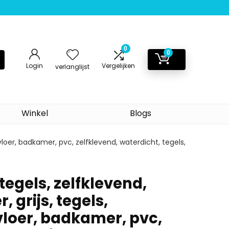
0
0
Login
Vergelijken
verlanglijst
Winkel
Blogs
 vloer, badkamer, pvc, zelfklevend, waterdicht, tegels,
egels, zelfklevend,
 grijs, tegels,
vloer, badkamer, pvc,