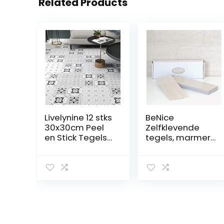
Related Products
Livelynine 12 stks
BeNice
30x30cm Peel
Zelfklevende
en Stick Tegels
tegels, marmer,
voor Muren
stickers,
Badkamer Muur
spatwand voor
Tegel Bekleding
keuken en
Vinyl Vierkanten
badkamer,
Schil en Stok
afzonderlijke
Behang Tegels
tegels, groot, 16
Keuken Vloer
stuks, beige grijs
Tegels Schil en