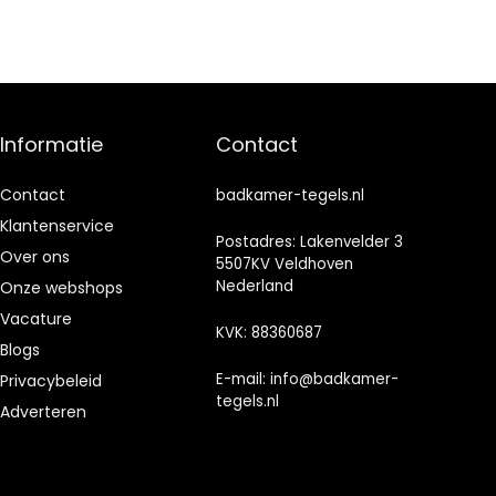
badkamer en
in Azulejos-stijl
keuken
Informatie
Contact
Contact
badkamer-tegels.nl
Klantenservice
Postadres: Lakenvelder 3
Over ons
5507KV Veldhoven
Nederland
Onze webshops
Vacature
KVK: 88360687
Blogs
E-mail:
info@badkamer-
Privacybeleid
tegels.nl
Adverteren