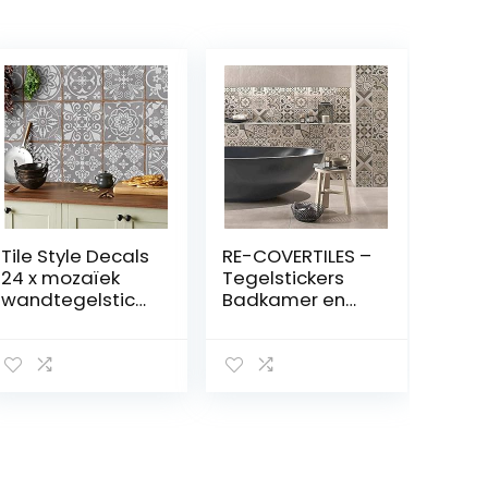
Tile Style Decals
RE-COVERTILES –
24 x mozaïek
Tegelstickers
wandtegelstick
Badkamer en
ers (T1Grey) voor
Keuken 24 Pcs
tegels van 15 x 15
10×10 cm –
cm, 24 stuks,
PS00154
tegelstickers
Wanddecoratie
voor badkamer
van PVC
en keuken,
Waterbestendig
decoratieve
Tegels Mozaïek
tegelfolie voor
Cementtegels