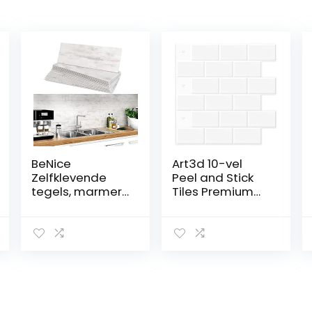
BeNice
Art3d 10-vel
Zelfklevende
Peel and Stick
tegels, marmer,
Tiles Premium
stickers,
Zelfklevende 3D
spatwand voor
Tegels Metro
keuken en
Backsplash Voor
badkamer,
Keuken,
afzonderlijke
Badkamer Vinyl
tegels, groot, 16
Decoratieve
stuks, roestgrijs
Waterdicht
Wandpaneel