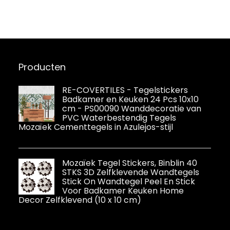
Glazen Ontwerp,
30 x 30 cm, Wit
Producten
RE-COVERTILES - Tegelstickers
Badkamer en Keuken 24 Pcs 10x10
cm - PS00090 Wanddecoratie van
PVC Waterbestendig Tegels
Mozaïek Cementtegels in Azulejos-stijl
Mozaïek Tegel Stickers, Binblin 40
STKS 3D Zelfklevende Wandtegels
Stick On Wandtegel Peel En Stick
Voor Badkamer Keuken Home
Decor Zelfklevend (10 x 10 cm)