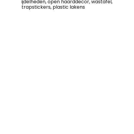
ijdelheden, open haarddecor, wastafel,
trapstickers, plastic lakens