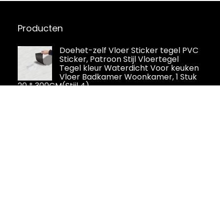
Producten
Doehet-zelf Vloer Sticker tegel PVC
Sticker, Patroon Stijl Vloertegel
Tegel kleur Waterdicht Voor keuken
Vloer Badkamer Woonkamer, 1 Stuk
20 * 300CM(Stijl 4)
RE-COVERTILES - Tegelstickers
Badkamer en Keuken 24 Pcs 10x10
cm - PS00078 Wanddecoratie van
PVC Waterbestendig Tegels
Mozaïek Cementtegels in Azulejos-stijl