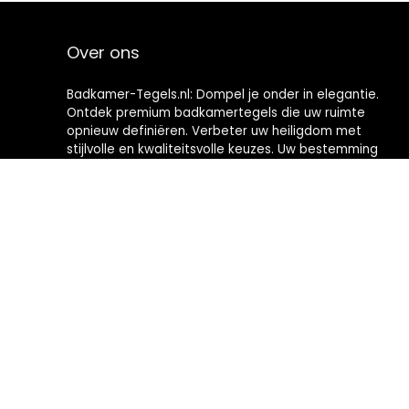
Over ons
Badkamer-Tegels.nl: Dompel je onder in elegantie.
Ontdek premium badkamertegels die uw ruimte
opnieuw definiëren. Verbeter uw heiligdom met
stijlvolle en kwaliteitsvolle keuzes. Uw bestemming
voor het creëren van badkamers met tijdloze
verfijning.