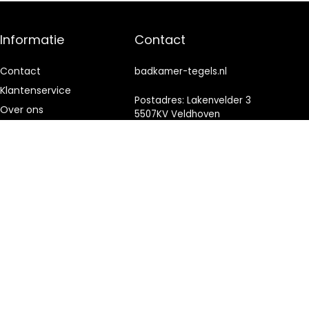
Informatie
Contact
Contact
badkamer-tegels.nl
Klantenservice
Postadres: Lakenvelder 3
Over ons
5507KV Veldhoven
Nederland
Onze webshops
Vacature
KVK: 88360687
Blogs
E-mail:
info@badkamer-
Privacybeleid
tegels.nl
Adverteren