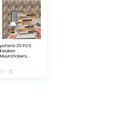
yufana 20 PCS
Keuken
Muurstickers,
Mozaïekstickers
voor Vloeren en
Muren, Keuken
Badkamer Tegels,
voor Badkamer,
Keuken,
Zelfklevende
Tegelfolie, Boom,
Tegelsticker van
Imitatiehout(10 *
10cm)