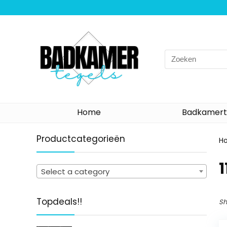
Search
for:
Home
Badkamert
Productcategorieën
H
‎
Select a category
Topdeals!!
Sh