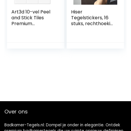
Art3d 10-vel Peel
Hiser
and Stick Tiles
Tegelstickers, 16
Premium
stuks, rechthoekig,
Zelfklevende 3D
marmerpatroon,
Tegels Metro
waterdicht,
Backsplash Voor
oliebestendig,
Keuken, Badkamer
decoratieve
Vinyl Decoratieve
zelfklevende
Waterdicht
wandtegel voor in
Wandpaneel
de keuken,
Glazen Ontwerp,
badkamer,
30 x 30 cm, Wit
woonkamer,
antraciet, 30 x 15
cm
Over ons
Badkamer-Tegels.nl: Dompel je onder in elegantie. Ontdek
premium badkamertegels die uw ruimte opnieuw definiëren.