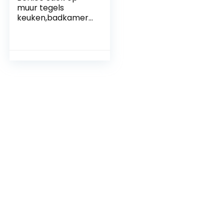
muur tegels
keuken,badkamer
zelfklevende tegels
marmeren
mozaïek (5 stks
grijs mix)