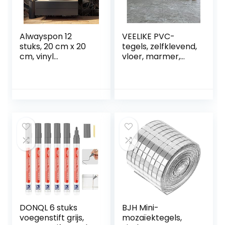
Alwayspon 12
VEELIKE PVC-
stuks, 20 cm x 20
tegels, zelfklevend,
cm, vinyl
vloer, marmer,
vloer/wandsticker
grijs, tegels,
voor transfer,
zelfklevend, vloer,
slipvaste sticker
badkamer, pvc,
voor keuken
zelfklevend,
badkamer,
waterdicht, tegels,
zelfklevend,
keuken, tegels,
zelfklevende PVC-
pvc, garage, 1,5
sticker voor tegels,
mm, 30 x 30 cm, 12
zwart en
stuks
goudkleurig
marmereffect
DONQL 6 stuks
BJH Mini-
voegenstift grijs,
mozaïektegels,