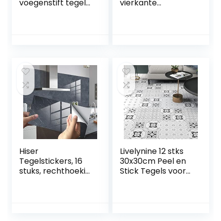
voegenstift tegels,
vierkante
voegmortel
zelfklevende
badkamer,
glazen tegels voor
waterdicht,
keukens,
voegenstift
badkamers, tegels,
antraciet edding,
decoratief
voegenreparatie
handwerk, doe-
badkamer met
het-zelf, zilver, 4 x
reservepunt voor
100 cm
tegels, muur, vloer
van tegels,
Hiser
Livelynine 12 stks
Tegelstickers, 16
30x30cm Peel en
stuks, rechthoekig,
Stick Tegels voor
marmerpatroon,
Muren Badkamer
waterdicht,
Muur Tegel
oliebestendig,
Bekleding Vinyl
decoratieve
Vierkanten Schil
zelfklevende
en Stok Behang