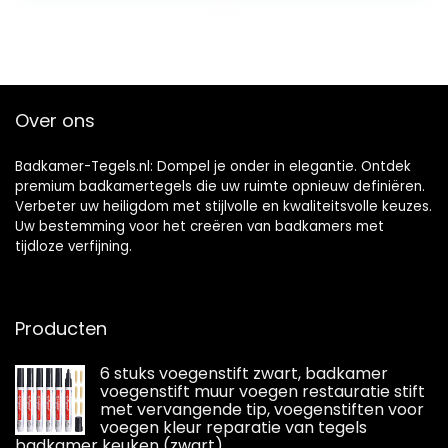
wandtegel voor in
Tegels Keuken
de keuken,
Vloer Tegels Schil
badkamer,
en Stok
woonkamer,
Waterdicht
antraciet, 30 x 15
Spaans
cm
Marokkaans
Over ons
Badkamer-Tegels.nl: Dompel je onder in elegantie. Ontdek
premium badkamertegels die uw ruimte opnieuw definiëren.
Verbeter uw heiligdom met stijlvolle en kwaliteitsvolle keuzes.
Uw bestemming voor het creëren van badkamers met
tijdloze verfijning.
Producten
6 stuks voegenstift zwart, badkamer
voegenstift muur voegen restauratie stift
met vervangende tip, voegenstiften voor
voegen kleur reparatie van tegels
badkamer keuken (zwart)