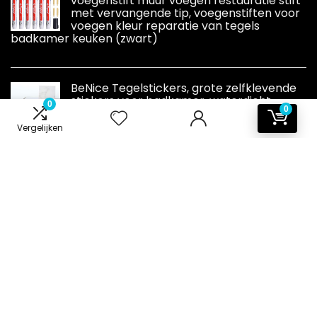
voegenstift muur voegen restauratie stift
met vervangende tip, voegenstiften voor
voegen kleur reparatie van tegels
badkamer keuken (zwart)
BeNice Tegelstickers, grote zelfklevende
stickers voor badkamer, waterdicht,
0
0
klevende badkamertegels, marmeren
tegels, voor badkamermuren, keuken,
Vergelijken
metrotegels (23 stuks, wit (Carrara))
Informatie
Contact
Klantenservice