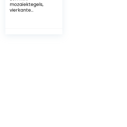
mozaïektegels,
vierkante
zelfklevende
glazen tegels voor
keukens,
badkamers, tegels,
decoratief
handwerk, doe-
het-zelf, zilver, 4 x
100 cm