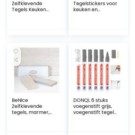
Zelfklevende
Tegelstickers voor
Tegels Keuken
keuken en
Beige 3D
badkamer, PVC
Waterdichte
3D-plaktegels,
Visschaal Tegel
huisdecoratie,
Stickers Badkamer
afpellen en
30x30CM
plakken, 30 stuks,
Zelfklevende Tegel
30 x 30 cm, grijs
Muur Badkamer
Tegels Zelfklevend
Beige Keuken
Backsplash, 4
Tegels
BeNice
DONQL 6 stuks
Zelfklevende
voegenstift grijs,
tegels, marmer,
voegenstift tegels,
stickers, spatwand
voegmortel
voor keuken en
badkamer,
badkamer,
waterdicht,