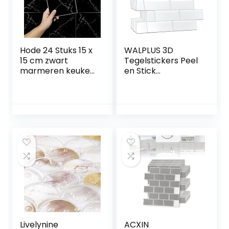
Hode 24 Stuks 15 x
WALPLUS 3D
15 cm zwart
Tegelstickers Peel
marmeren keuken
en Stick
badkamer tegel
Backsplash
stickers.
Splashback Decals
Zelfklevende
Tegel Transfer
behang
voor Keuken
muurtegels.
Badkamer
Plakkende plastic
Woonkamer Stok
achterkant,
op Tegel
opplak
Waterdicht Zuiver
muurtegels. Vinyl
Wit Mozaïek 20
pel en plak tegel
stks 15,4 x 30,5 cm
stickers.
waterdichte
oliebestendige DIY
doe-het-zelf
Livelynine
ACXIN