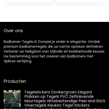
afzonderlijke
voegenstift
tegels, groot, 16
antraciet edding,
stuks, beige grijs
voegenreparatie
badkamer met
reservepunt voor
tegels, muur, vloer
Over ons
van tegels,
Badkamer-Tegels.nl: Dompel je onder in elegantie. Ontdek
premium badkamertegels die uw ruimte opnieuw definiëren.
Verbeter uw heiligdom met stijlvolle en kwaliteitsvolle keuzes.
Uw bestemming voor het creëren van badkamers met
tijdloze verfijning.
Producten
Tegelstickers Donkergroen Elegant
Plakken op Tegels PVC Zelfklevende
Muurtegels Hittebestendige Peel and Stick
Vloertegels Keuken Tegel Stickers