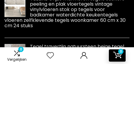
peeling en plak vloertegels vintage
vinylvloeren stok op tegels voor
badkamer waterdichte keukentegels
vloeren zelfklevende tegels woonkamer 60 cm x 30
cm 24 stuks
Tegel travertijn natuursteen beige tegel
0
Chiaro antiek voor vloer, wand, badkamer,
0
toilet, douche, keuken, tegelspiegel,
Vergelijken
theekbekleding badbekleding
mozaïekmat mozaïekplaat
Informatie
Contact