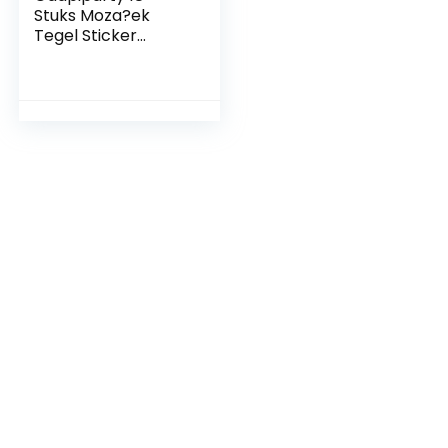
Stuks Moza?ek
Tegel Sticker
Moza?ek Schil En
Plak Tegel
Badkamer
Backsplash Tegel
Overdrachten
Moza?ektegels Anti
Water Tegel
Stickers Marmeren
Muurstickers 3d
Gesneden Kristal