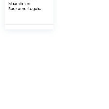
Muursticker
Badkamertegels
Schil En Plak
Muursticker
Decoratieve Stok
Tegels Badkamer
Muurstickers
Zelfklevende
Wandtegel
Wandtegelstickers
Keramische Tegel
Papier Val 3d