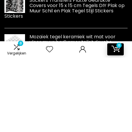
Stickers Transfers Platte Gedrukte
Covers voor 15 x 15 cm Tegels DIY Plak op
Muur Schil en Plak Tegel Stijl Stickers
Stickers
Mozaïek tegel keramiek wit mat voor
vloer muur badkamer toilet douche
0
0
keuken tegels spiegel plafondbekleding
badkuip bekleding mozaïekmat
Vergelijken
mozaïekplaat
Informatie
Contact
Klantenservice