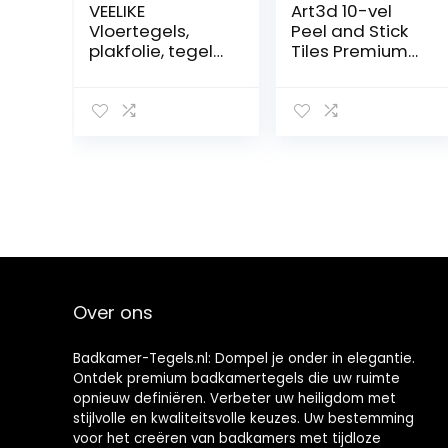
VEELIKE
Art3d 10-vel
Vloertegels,
Peel and Stick
plakfolie, tegels,
Tiles Premium
badkamer,
Zelfklevende 3D
marmer,
Tegels Metro
zelfklevend,
Backsplash Voor
keuken, niet
Keuken,
recht, wit,
Badkamer Vinyl
wandtegels,
Decoratieve
tegelstickers,
Waterdicht
rand, tegels,
Wandpaneel
sticker, pvc-
Glazen Ontwerp,
tegels,
30 x 30 cm, Wit
zelfklevend, voor
vloer, 30 cm x 30
cm, 12
Over ons
Badkamer-Tegels.nl: Dompel je onder in elegantie.
Ontdek premium badkamertegels die uw ruimte
opnieuw definiëren. Verbeter uw heiligdom met
stijlvolle en kwaliteitsvolle keuzes. Uw bestemming
voor het creëren van badkamers met tijdloze