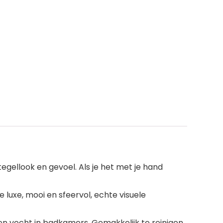
gellook en gevoel. Als je het met je hand
luxe, mooi en sfeervol, echte visuele
n vocht in badkamers. Gemakkelijk te reinigen