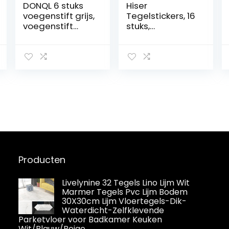
DONQL 6 stuks
Hiser
voegenstift grijs,
Tegelstickers, 16
voegenstift
stuks,
tegels,
rechthoekig,
voegmortel
marmerpatroon,
badkamer,
waterdicht,
waterdicht,
oliebestendig,
voegenstift
decoratieve
antraciet
zelfklevende
edding,
wandtegel voor
voegenreparati
in de keuken,
e badkamer
badkamer,
met reservepunt
woonkamer,
voor tegels,
antraciet, 30 x 15
muur, vloer van
cm
tegels,
Producten
Livelynine 32 Tegels Lino Lijm Wit
Marmer Tegels Pvc Lijm Bodem
30X30cm Lijm Vloertegels-Dik-
Waterdicht-Zelfklevende
Parketvloer voor Badkamer Keuken
Wit/Blauw/Beige