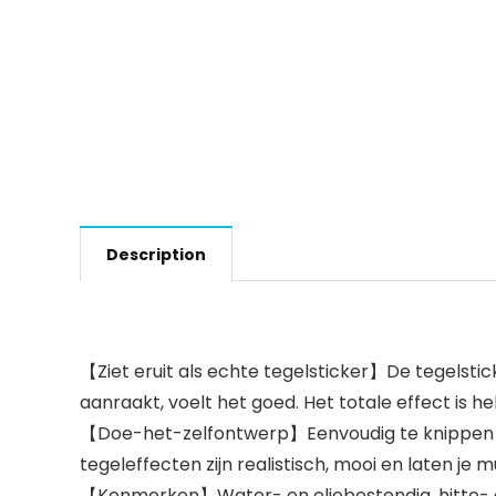
Description
【Ziet eruit als echte tegelsticker】De tegelsti
aanraakt, voelt het goed. Het totale effect is he
【Doe-het-zelfontwerp】Eenvoudig te knippen en te
tegeleffecten zijn realistisch, mooi en laten je m
【Kenmerken】Water- en oliebestendig, hitte- en