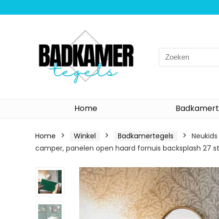
Search
for:
Home
Badkamert
Home
Winkel
Badkamertegels
Neukids
camper, panelen open haard fornuis backsplash 27 s