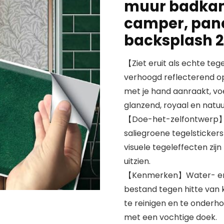
muur badkame
camper, pane
backsplash 2
【Ziet eruit als echte te
verhoogd reflecterend opp
met je hand aanraakt, voe
glanzend, royaal en natuur
【Doe-het-zelfontwerp】Ee
saliegroene tegelstickers 
visuele tegeleffecten zijn
uitzien.
【Kenmerken】Water- en ol
bestand tegen hitte van 
te reinigen en te onderho
met een vochtige doek.