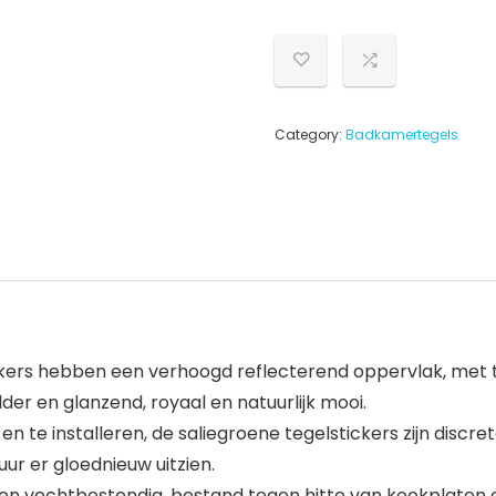
Category:
Badkamertegels
ckers hebben een verhoogd reflecterend oppervlak, met te
lder en glanzend, royaal en natuurlijk mooi.
 installeren, de saliegroene tegelstickers zijn discrete 
uur er gloednieuw uitzien.
 vochtbestendig, bestand tegen hitte van kookplaten e