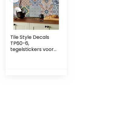
keuken
badkamer en
keuken
Tile Style Decals
TP60-6,
tegelstickers voor
keuken en
badkamer, 24
stuks, verschillende
mozaïek-
wandtegelstickers
voor tegels van 15 x
15 cm