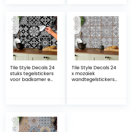
Tegels DIY Plak op
decoratieve
Muur Schil en Plak
tegelfolie voor
Tegel Stijl Stickers
keuken en
Stickers
badkamer (grijs, 15
cm – 50 stuks)
Tile Style Decals 24
Tile Style Decals 24
stuks tegelstickers
x mozaïek
voor badkamer en
wandtegelstickers
keuken (T1 –
(T1Grey) voor
zwart),
tegels van 15 x 15
mozaïektegelsticke
cm, 24 stuks,
rs voor tegels van
tegelstickers voor
15 x 15 cm,
badkamer en
decoratieve
keuken,
tegelfolie voor
decoratieve
badkamer en
tegelfolie voor