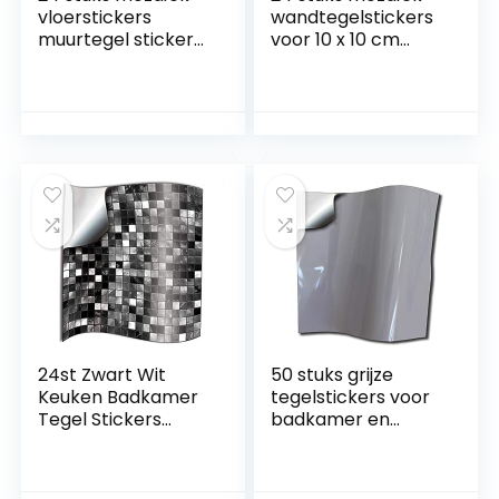
vloerstickers
wandtegelstickers
muurtegel stickers
voor 10 x 10 cm
voor 15x15cm
tegels
tegels
tegelstickers voor
tegelstickers voor
badkamer en
badkamer en
keuken |
keuken decoratie
decoratieve
tegelfolie voor
tegelfolie voor
badkamer en
badkamer en
keuken
keuken (T1Grey)
24st Zwart Wit
50 stuks grijze
Keuken Badkamer
tegelstickers voor
Tegel Stickers
badkamer en
Transfers Platte
keuken voor tegels
Gedrukte Covers
van 15 x 15 cm grijs
voor 15 x 15 cm
tegelstickers folie