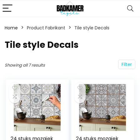
Home
Product Fabrikant
‎Tile style Decals
‎Tile style Decals
Filter
Showing all 7 results
24 stuks mozaïek
24 stuks mozaïek