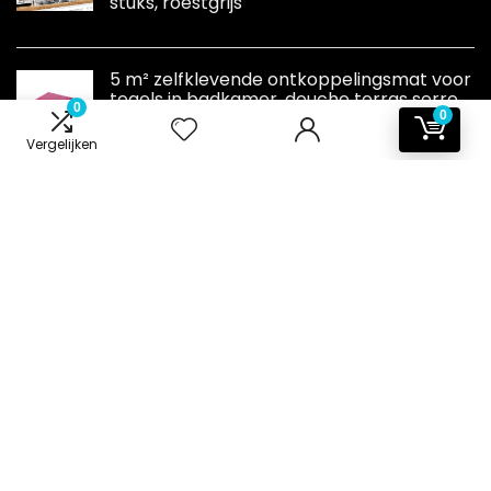
stuks, roestgrijs
5 m² zelfklevende ontkoppelingsmat voor
tegels in badkamer, douche terras serre
0
0
Vergelijken
Informatie
Contact
Klantenservice
Over ons
Onze webshops
Vacature