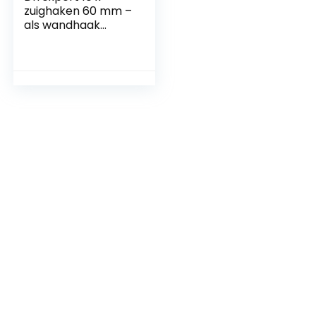
zuighaken 60 mm –
als wandhaak
hanger met
zuignap en
metalen haak –
ideaal voor
badkamer keuken
– op glas spiegel
tegels