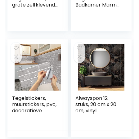
grote zelfklevende
Badkamer Marmer
stickers voor
Zelfklevende Tegel
badkamer,
Keuken Groen
waterdicht,
Waterdichte
klevende
Zelfklevende Tegel
badkamertegels,
Keukenmuur
marmeren tegels,
Galaxy Zeshoekige
voor
Muurtegel
badkamermuren,
Zelfklevende
keuken,
Badkamer
metrotegels (23
30.5×30.5CM
stuks, wit
Tegelsticker 4
(Carrara))
Stuks
Tegelstickers,
Alwayspon 12
muurstickers, pvc,
stuks, 20 cm x 20
decoratieve
cm, vinyl
stickers voor
vloer/wandsticker
keuken en
voor transfer,
badkamer,
slipvaste sticker
baksteen, grijs, 15 x
voor keuken