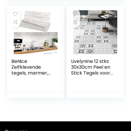
30 cm (12 stuks)
badkamer,
zelfklevend,
zelfklevende PVC-
sticker voor tegels,
zwart en
goudkleurig
marmereffect
BeNice
Livelynine 12 stks
Zelfklevende
30x30cm Peel en
tegels, marmer,
Stick Tegels voor
stickers, spatwand
Muren Badkamer
voor keuken en
Muur Tegel
badkamer,
Bekleding Vinyl
afzonderlijke
Vierkanten Schil
tegels, groot, 16
en Stok Behang
stuks, roestgrijs
Tegels Keuken
Vloer Tegels Schil
en Stok
Waterdicht