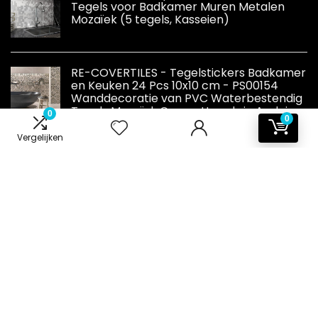
Tegels voor Badkamer Muren Metalen
Mozaïek (5 tegels, Kasseien)
RE-COVERTILES - Tegelstickers Badkamer
en Keuken 24 Pcs 10x10 cm - PS00154
Wanddecoratie van PVC Waterbestendig
Tegels Mozaïek Cementtegels in Azulejos-
0
0
stijl
Vergelijken
Informatie
Contact
Klantenservice
Over ons