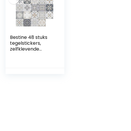
Bestine 48 stuks
tegelstickers,
zelfklevende
waterdichte
Marokkaanse
keuken badkamer
vloer muur
tegelsticker
mozaïek
Victoriaanse retro
stijl
tegeloverdracht
voor
woondecoraties
(48 stuks, 15 x 15
cm)