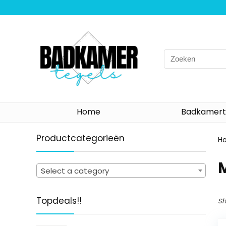
Search
for:
Home
Badkamert
Productcategorieën
H
Select a category
Topdeals!!
Sh