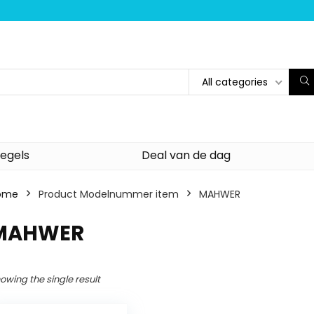
All categories
egels
Deal van de dag
ome
Product Modelnummer item
‎MAHWER
‎MAHWER
owing the single result