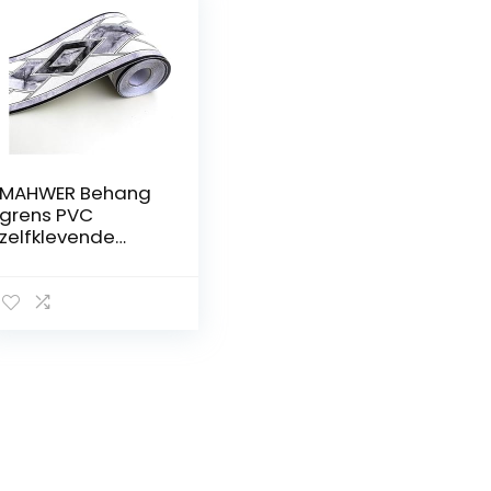
MAHWER Behang
grens PVC
zelfklevende
vintage
waterdichte
verwijderbare
muur grens
sticker voor
badkamers
tegels decor
(kleur: F)