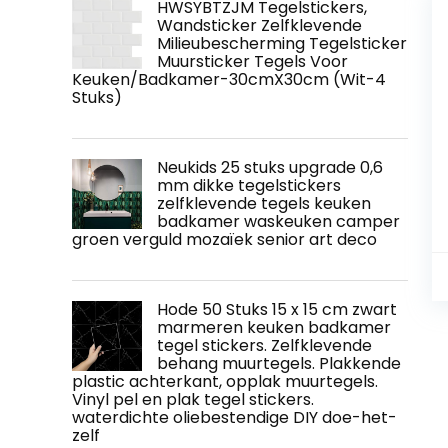
HWSYBTZJM Tegelstickers,
Wandsticker Zelfklevende
Milieubescherming Tegelsticker
Muursticker Tegels Voor
Keuken/Badkamer-30cmX30cm (Wit-4
Stuks)
Neukids 25 stuks upgrade 0,6
mm dikke tegelstickers
zelfklevende tegels keuken
badkamer waskeuken camper
groen verguld mozaïek senior art deco
Hode 50 Stuks 15 x 15 cm zwart
marmeren keuken badkamer
tegel stickers. Zelfklevende
behang muurtegels. Plakkende
plastic achterkant, opplak muurtegels.
Vinyl pel en plak tegel stickers.
waterdichte oliebestendige DIY doe-het-
zelf