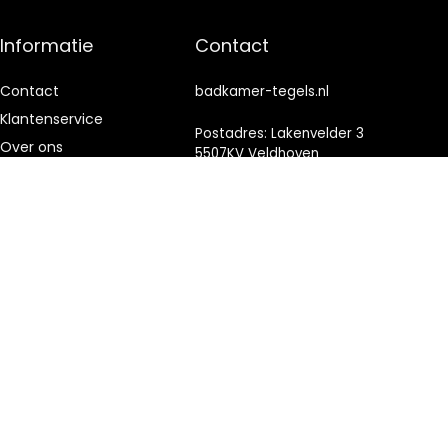
Informatie
Contact
Contact
badkamer-tegels.nl
Klantenservice
Postadres: Lakenvelder 3
Over ons
5507KV Veldhoven
Nederland
Onze webshops
Vacature
KVK: 88360687
Blogs
E-mail:
info@badkamer-
Privacybeleid
tegels.nl
Adverteren