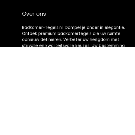
Over ons
Badkamer-Tegels.nl: Dompel je onder in elegantie.
Ontdek premium badkamertegels die uw ruimte
opnieuw definiëren. Verbeter uw heiligdom met
stijlvolle en kwaliteitsvolle keuzes. Uw bestemming
voor het creëren van badkamers met tijdloze
verfijning.