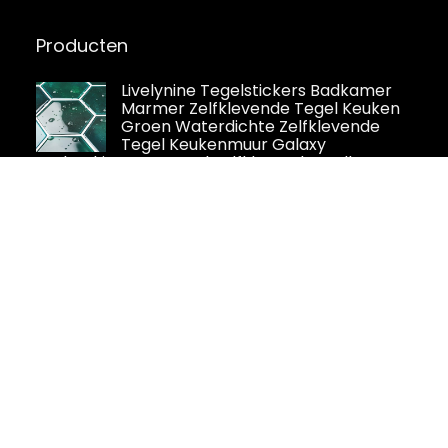
Producten
Livelynine Tegelstickers Badkamer
Marmer Zelfklevende Tegel Keuken
Groen Waterdichte Zelfklevende
Tegel Keukenmuur Galaxy
Zeshoekige Muurtegel Zelfklevende Badkamer
30.5x30.5CM Tegelsticker 4 Stuks
20 STKS Mozaïek Tegel Stickers
Zelfklevende Behang PVC
Waterdichte Vochtbestendige
Muurstickers voor Badkamer Keuken
Muurdeur Meubels 10x10 cm Blauw