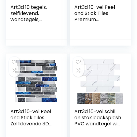
Art3d 10 tegels,
Art3d 10-vel Peel
zelfklevend,
and Stick Tiles
wandtegels,
Premium
badkamer, dikker,
Zelfklevende 3D
zelfklevende
Tegels Metro
spatwand voor
Backsplash Voor
keuken, douche,
Keuken, Badkamer
zelfklevende versie,
Vinyl Decoratieve
30 x 30 x 0,25 cm,
Waterdicht
wit met grijze
Wandpaneel
afdichting
Glazen Ontwerp,
30 x 30 cm, Wit
Art3d 10-vel Peel
Art3d 10-vel schil
and Stick Tiles
en stok backsplash
Zelfklevende 3D
PVC wandtegel wit
Backsplash Tegel
marmer, stickon
Vinyl Muurstikers
tegel voor keuken