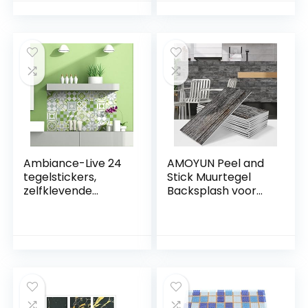
achterkant voor
badkamer en
keuken, badkamer.
keuken –
Zelfklevende pel-
cementtegels
en-plak PVC vloer
zelfklevend –
sticker doe-het-
20×20 cm – 30
zelf, saliegroen, 30 x
stuks
15 cm x 4 stuks set
Ambiance-Live 24
AMOYUN Peel and
tegelstickers,
Stick Muurtegel
zelfklevende
Backsplash voor
tegels,
Badkamer Retro
mozaïektegels,
Zelfklevende
wandtattoo,
Waterdichte
badkamer en
Metrotegels
keuken, tegellijm,
Rustieke Houtlook
patchwork, groen,
Plak op Tegels
10 x 10 cm, 24-delig
Vloeren Tegels
Doe-het-zelf – 10 x