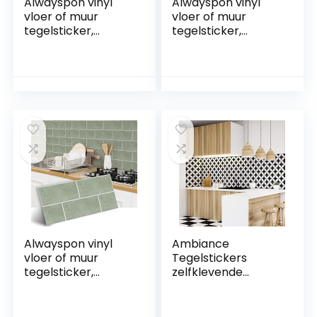
Alwayspon vinyl
Alwayspon vinyl
vloer of muur
vloer of muur
tegelsticker,
tegelsticker,
antislip tegel
antislip tegel
stickers met
stickers met
plakkende
plakkende
achterkant voor
achterkant voor
keuken, badkamer.
keuken, badkamer.
Zelfklevende pel-
Zelfklevende pel-
en-plak PVC vloer
en-plak PVC vloer
sticker doe-het-
sticker doe-het-
zelf, houtkleurig
zelf, saliegroen, 30 x
(Vintage Lace
15 cm x 12 stuks set
Wood), 30 x 15 cm x
12 stuks set
Alwayspon vinyl
Ambiance
vloer of muur
Tegelstickers
tegelsticker,
zelfklevende
antislip tegel
cementtegels –
stickers met
wanddecoratie
plakkende
stickers tegels voor