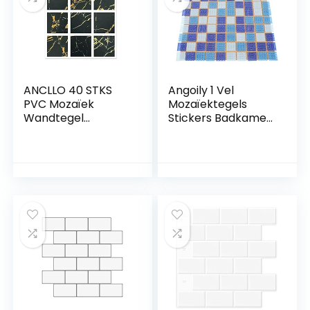
30 cm
ANCLLO 40 STKS
Angoily 1 Vel
PVC Mozaïek
Mozaïektegels
Wandtegel
Stickers Badkamer
Transfers Stickers
Mozaïektegels
Zelfklevende
Keuken
Waterdichte
Wandpanelen
Keuken Badkamer
Badkamer Tegel
Tegel Muursticker
Kunst Stickers
Vinyl Art Stickers
Zwembad
Woondecoratie 10 x
Tegelstickers
10 cm (zwart)
Mozaïek
Tegelstickers
Huishouden Pvc
Binnenmuur
Baksteen