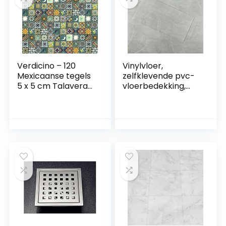
zelfklevend, voor
slaapkamer, 1,5
vloer, 30 cm x 30
mm, 60 cm x 30
cm, 12
cm, 24 stuks
Verdicino – 120
Vinylvloer,
Mexicaanse tegels
zelfklevende pvc-
5 x 5 cm Talavera
vloerbedekking,
badkamer- en
tegels, waterdicht,
keukentegels,
voor badkamer,
decoratie voor
hal, slaapkamer,
badkamer, douche,
woonkamer, 30 cm
trappen,
x 15 cm x 1,0 mm, 10
keukenachterwand
tegels
, cementtegels,
Marokkaanse
designs