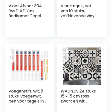
Vloer Afvoer 304
Vloertegels, set
Rvs 11 X 11 Cm
van 10 stuks,
Badkamer Tegel
zelfklevende vinyl
Insert Vierkante
vloertegels, schil en
Douche Badkamer
plak vloertegels
Vloer Afvoer
voor de badkamer,
keuken,
slaapkamer, 30,5 x
30,5 cm, Marmer
grijs-blauw
Voegenstift, wit, 8
WALPLUS 24 stuks
stuks, voegenwit,
15 x 15 cm ross
pen voor tegels in
zwart en wit
de badkamer,
wandtegels
voegreparatiepen
stickers afpellen en