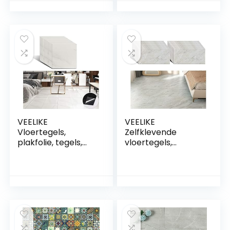
waterdicht,
zelfklevende
tegelstickers, vloer,
tegels, keuken,
keukentegels,
tegelfolie,
venylvloeren,
badkamer,
badkamer,
waterdicht, 3D-
woonkamer, tegels,
wandtegels,
30 cm x 30 cm, 12
plakfolie, tegellook,
stuks
30,5 cm x 30,5 cm,
VEELIKE
VEELIKE
Vloertegels,
Zelfklevende
plakfolie, tegels,
vloertegels,
badkamer,
marmer, beige,
marmer,
behang, keuken,
zelfklevend,
tegels, vinyl,
keuken, niet recht,
zelfklevend,
wit, wandtegels,
badkamer, voor
tegelstickers, rand,
vloer, waterdicht,
tegels, sticker,
behang, vloer,
pvc-tegels,
woonkamer,