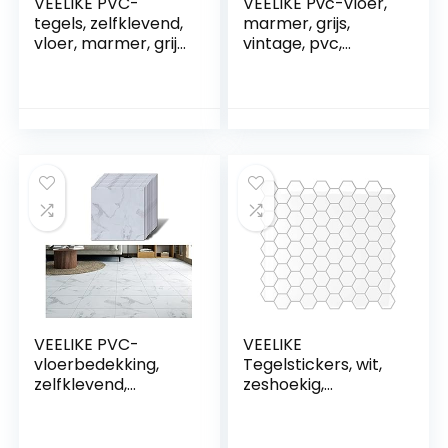
VEELIKE PVC-
VEELIKE Pvc-vloer,
tegels, zelfklevend,
marmer, grijs,
vloer, marmer, grijs,
vintage, pvc,
tegels, zelfklevend,
vloertegels,
vloer, badkamer,
zelfklevende
pvc, zelfklevend,
vloertegels,
waterdicht, tegels,
vloertegels,
keuken, tegels, pvc,
plaktegels, vloer,
garage, 1,5 mm, 30
marmer, vinyl,
x 30 cm, 12 stuks
tegels, keuken,
vinylvloer,
badkamer, pvc,
tegels, garage,
VEELIKE PVC-
VEELIKE
vloerbedekking,
Tegelstickers, wit,
zelfklevend,
zeshoekig,
vinylvloer,
plaktegels,
marmerlook, folie,
badkamer, muur,
wit, plaktegels,
keukentegels,