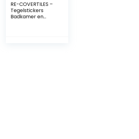
RE-COVERTILES –
Tegelstickers
Badkamer en
Keuken 24 Pcs
10×10 cm –
PS00090
Wanddecoratie
van PVC
Waterbestendig
Tegels Mozaïek
Cementtegels in
Azulejos-stijl