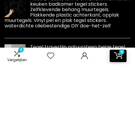
keuken badkamer tegel stickers.
Zelfklevende behang muurtegels.
Plakkende plastic achterkant, opplak
muurtegels. Vinyl pel en plak tegel stickers.
waterdichte oliebestendige DIY doe-het-zelf
Tegel travertijn natuursteen beige tegel
0
Chiaro antiek voor vloer, wand, badkamer,
0
toilet, douche, keuken, tegelspiegel,
Vergelijken
theekbekleding badbekleding
mozaïekmat mozaïekplaat
Informatie
Contact