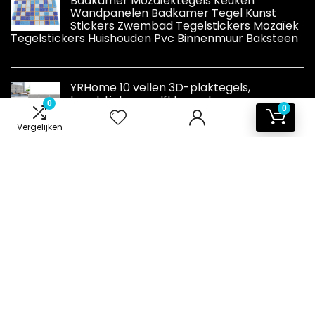
Badkamer Mozaïektegels Keuken
Wandpanelen Badkamer Tegel Kunst
Stickers Zwembad Tegelstickers Mozaïek
Tegelstickers Huishouden Pvc Binnenmuur Baksteen
YRHome 10 vellen 3D-plaktegels,
tegelstickers, zelfklevende
0
0
keukentegelstickers, grijs, backsplash-
tegels, 30 x 30 cm, waterdicht, metro
Vergelijken
tegelfolie, tegeldecoratie, badkamer
Informatie
Contact
Klantenservice