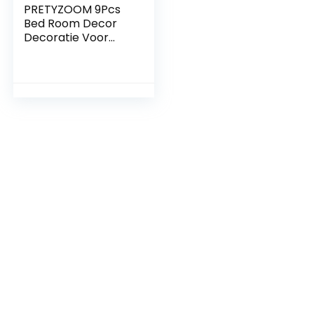
PRETYZOOM 9Pcs
Bed Room Decor
Decoratie Voor
Slaapkamer
Badkamer Tegel
Sticker Keuken
Tegel Sticker Licht
Huis Decoraties
Voor Huis Decor
Voor Thuis
Decoratieve Tegel
Sticker Tegel
Sticker