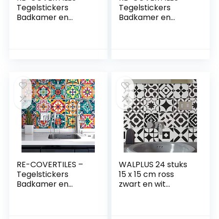
Tegelstickers
Tegelstickers
Badkamer en
Badkamer en
Keuken 24 Pcs
Keuken 24 Pcs
10×10 cm –
10×10 cm – PS00154
PS00090
Wanddecoratie
Wanddecoratie
van PVC
van PVC
Waterbestendig
Waterbestendig
Tegels Mozaïek
Tegels Mozaïek
Cementtegels in
Cementtegels in
Azulejos-stijl
Azulejos-stijl
RE-COVERTILES –
WALPLUS 24 stuks
Tegelstickers
15 x 15 cm ross
Badkamer en
zwart en wit
Keuken 24 Pcs
wandtegels
10×10 cm – PS00187
stickers afpellen en
Wanddecoratie
plakken