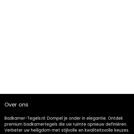
Over ons
Badkamer-Tegels.nl: Dompel je onder in elegantie. Ontdek
premium badkamertegels die uw ruimte opnieuw definiëren.
Verbeter uw heiligdom met stijlvolle en kwaliteitsvolle keuzes.