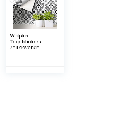
Stks 15 Cm (6″)
Walplus
Tegelstickers
Zelfklevende
Tegels Schillen En
Plakken Vinyl
Decoratie
Waterdicht
Keukenvloer
Badkamer
Woonkamer Kast
Naadloos Antiek
Bloemen 24 Stks 15
Cm (6 “) Zwart Grijs