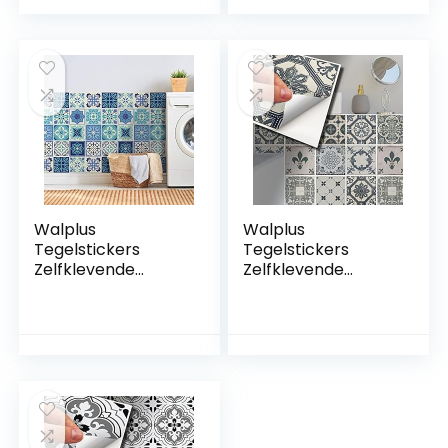
van PVC
backsplash
Waterbestendig
stickers home
Tegels Mozaïek
decor opkanting
Cementtegels in
voor keuken
Azulejos-stijl
badkamer tegels
verf op muur
woonkamer kamer
Walplus
Walplus
Tegelstickers
Tegelstickers
Zelfklevende
Zelfklevende
Tegels Schil En Plak
Tegels Schil En Plak
Vinyl Decoratie
Vinyl Decoratie
Waterdicht Keuken
Waterdicht Keuken
Vloer Badkamer
Vloer Badkamer
Woonkamer Kast
Woonkamer Kast
Daliah Blauw
Vintage Blauw
Turquoise
Azulejo 24 Stks 15
Mediterraan 24
Cm Crème Grijs