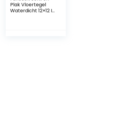
Plak Vloertegel
Waterdicht 12×12 In
Witte Vinyl Vloeren
Schil en Stok
Vloeren voor
Badkamer Plak op
Vloertegels
Verwijderbare
Kleverige Tegels
voor Keuken
Slaapkamer
Laminaatvloer 5
Stuks