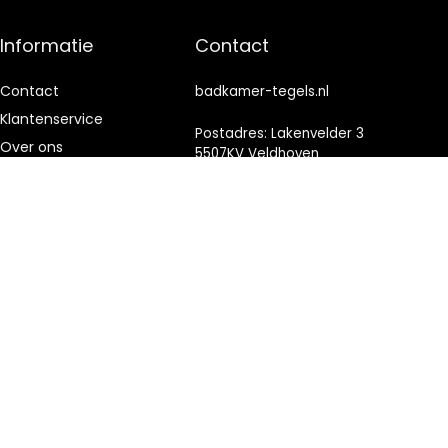
Informatie
Contact
Contact
badkamer-tegels.nl
Klantenservice
Postadres: Lakenvelder 3
Over ons
5507KV Veldhoven
Nederland
Onze webshops
Vacature
KVK: 88360687
Blogs
E-mail:
info@badkamer-
Privacybeleid
tegels.nl
Adverteren