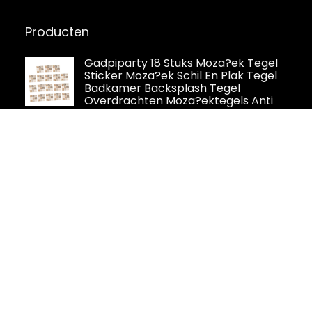
Producten
Gadpiparty 18 Stuks Moza?ek Tegel
Sticker Moza?ek Schil En Plak Tegel
Badkamer Backsplash Tegel
Overdrachten Moza?ektegels Anti
Water Tegel Stickers Marmeren Muurstickers
3d Gesneden Kristal
DriSubt Keuken Tegel Stickers Muur
Tegel Transfers Sticker Zelfklevende
Tegel Stickers voor Keuken
Woonkamer Badkamer Decor
(Zwart Grijs, 48 stuks)