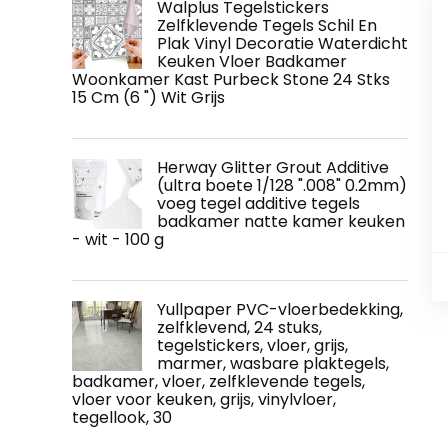
Walplus Tegelstickers
Zelfklevende Tegels Schil En
Plak Vinyl Decoratie Waterdicht
Keuken Vloer Badkamer
Woonkamer Kast Purbeck Stone 24 Stks
15 Cm (6 ") Wit Grijs
Herway Glitter Grout Additive
(ultra boete 1/128 ".008" 0.2mm)
voeg tegel additive tegels
badkamer natte kamer keuken
- wit - 100 g
Yullpaper PVC-vloerbedekking,
zelfklevend, 24 stuks,
tegelstickers, vloer, grijs,
marmer, wasbare plaktegels,
badkamer, vloer, zelfklevende tegels,
vloer voor keuken, grijs, vinylvloer,
tegellook, 30