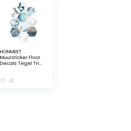
HONMEET
Muursticker Floor
Decals Tegel Trim
Wandtegel
Hexagon
Badkamer Tegel
Anti-Slip
Muurstickers Voor
Keuken Badkamer
Wandtegel
Transfers Sticker
Muurtattoo Tegel
Sticker Baksteen
4X