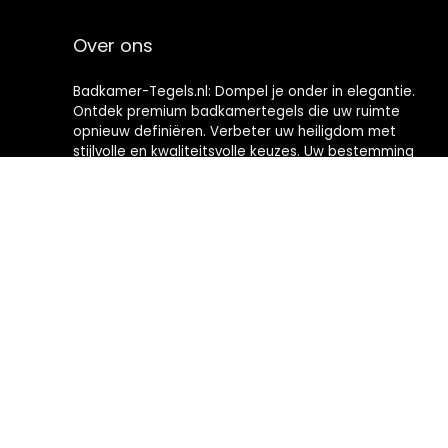
Over ons
Badkamer-Tegels.nl: Dompel je onder in elegantie.
Ontdek premium badkamertegels die uw ruimte
opnieuw definiëren. Verbeter uw heiligdom met
stijlvolle en kwaliteitsvolle keuzes. Uw bestemming
voor het creëren van badkamers met tijdloze
verfijning.