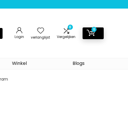
0
0
Login
Vergelijken
verlanglijst
Winkel
Blogs
 gram