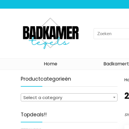
Search
for:
Home
Badkamert
Productcategorieën
H
‎
Select a category
Topdeals!!
Sh